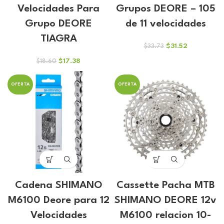
Velocidades Para
Grupos DEORE – 105
Grupo DEORE
de 11 velocidades
TIAGRA
El
El
$
31.52
$
33.73
precio
precio
El
El
$
17.38
$
18.60
original
actual
precio
precio
era:
es:
original
actual
$33.73.
$31.52.
OFERTA
OFERTA
era:
es:
$18.60.
$17.38.
Cadena SHIMANO
Cassette Pacha MTB
M6100 Deore para 12
SHIMANO DEORE 12v
Velocidades
M6100 relacion 10-