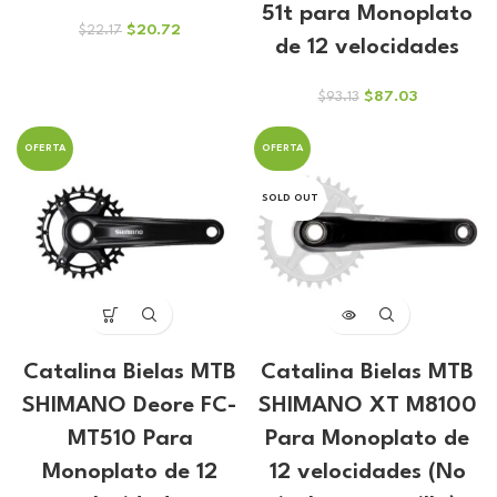
51t para Monoplato
El
El
$
20.72
$
22.17
de 12 velocidades
precio
precio
original
actual
era:
es:
El
El
$
87.03
$
93.13
$22.17.
$20.72.
precio
precio
original
actual
OFERTA
OFERTA
era:
es:
$93.13.
$87.03.
SOLD OUT
Catalina Bielas MTB
Catalina Bielas MTB
SHIMANO Deore FC-
SHIMANO XT M8100
MT510 Para
Para Monoplato de
Monoplato de 12
12 velocidades (No