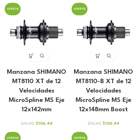
precio
precio
precio
precio
original
actual
original
actual
OFERTA
OFERTA
era:
es:
era:
es:
$94.20.
$88.03.
$95.73.
$89.47.
Manzana SHIMANO
Manzana SHIMANO
MT8110 XT de 12
MT8110-B XT de 12
Velocidades
Velocidades
MicroSpline MS Eje
MicroSpline MS Eje
12x142mm
12x148mm Boost
El
El
El
El
$
106.44
$
106.44
$
113.90
$
113.90
precio
precio
precio
precio
original
actual
original
actual
OFERTA
OFERTA