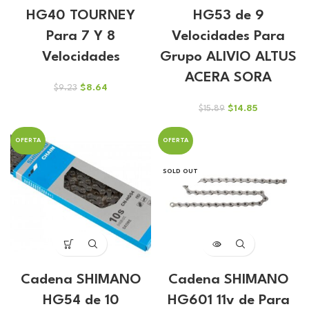
HG40 TOURNEY
HG53 de 9
Para 7 Y 8
Velocidades Para
Velocidades
Grupo ALIVIO ALTUS
ACERA SORA
El
El
$
8.64
$
9.23
precio
precio
El
El
$
14.85
$
15.89
original
actual
precio
precio
era:
es:
original
actual
$9.23.
$8.64.
OFERTA
OFERTA
era:
es:
$15.89.
$14.85.
SOLD OUT
Cadena SHIMANO
Cadena SHIMANO
HG54 de 10
HG601 11v de Para