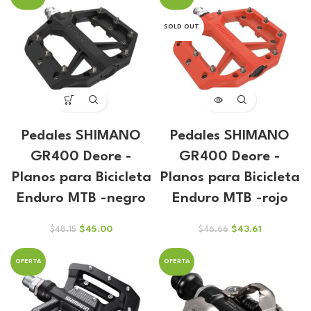
era:
es:
era:
es:
$113.90.
$106.44.
$113.90.
$106.44.
SOLD OUT
Pedales SHIMANO
Pedales SHIMANO
GR400 Deore -
GR400 Deore -
Planos para Bicicleta
Planos para Bicicleta
Enduro MTB -negro
Enduro MTB -rojo
El
El
El
El
$
45.00
$
43.61
$
48.15
$
46.66
precio
precio
precio
precio
original
actual
original
actual
OFERTA
OFERTA
era:
es:
era:
es:
$48.15.
$45.00.
$46.66.
$43.61.