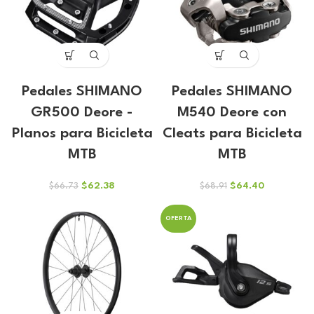
Pedales SHIMANO
Pedales SHIMANO
GR500 Deore -
M540 Deore con
Planos para Bicicleta
Cleats para Bicicleta
MTB
MTB
El
El
El
El
$
62.38
$
64.40
$
66.73
$
68.91
precio
precio
precio
precio
original
actual
original
actual
OFERTA
era:
es:
era:
es:
$66.73.
$62.38.
$68.91.
$64.40.