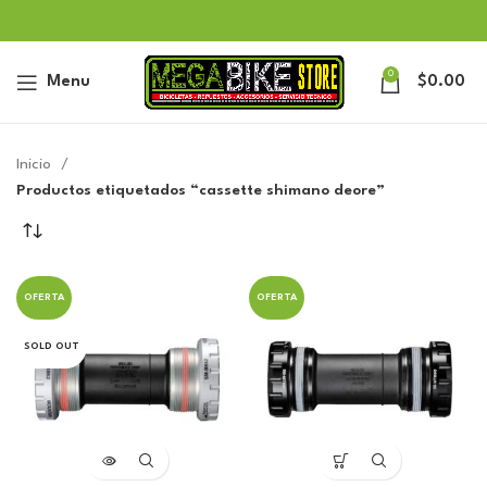
0
Menu
$
0.00
Inicio
Productos etiquetados “cassette shimano deore”
OFERTA
OFERTA
SOLD OUT