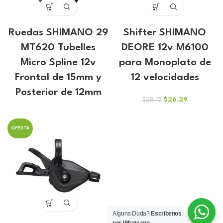
Ruedas SHIMANO 29
Shifter SHIMANO
MT620 Tubelles
DEORE 12v M6100
Micro Spline 12v
para Monoplato de
Frontal de 15mm y
12 velocidades
Posterior de 12mm
El
El
$
26.29
$
28.13
precio
precio
original
actual
era:
es:
OFERTA
$28.13.
$26.29.
Alguna Duda?
Escribenos