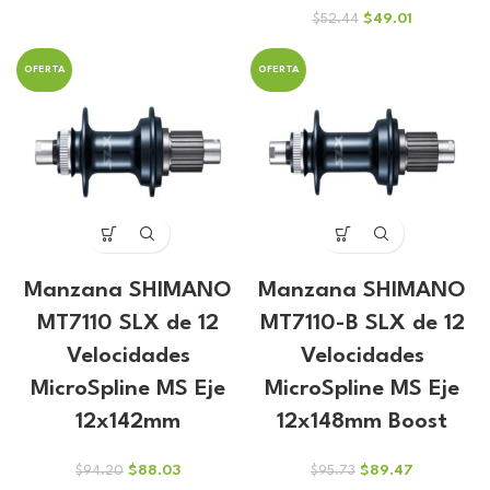
era:
es:
El
El
$
49.01
$
52.44
$19.79.
$18.49.
precio
precio
original
actual
OFERTA
OFERTA
era:
es:
$52.44.
$49.01.
Manzana SHIMANO
Manzana SHIMANO
MT7110 SLX de 12
MT7110-B SLX de 12
Velocidades
Velocidades
MicroSpline MS Eje
MicroSpline MS Eje
12x142mm
12x148mm Boost
El
El
El
El
$
88.03
$
89.47
$
94.20
$
95.73