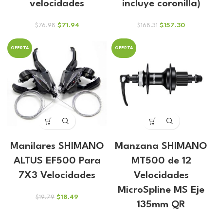
velocidades
incluye coronilla)
El
El
El
El
$
71.94
$
157.30
$
76.98
$
168.31
precio
precio
precio
precio
original
actual
original
actual
OFERTA
OFERTA
era:
es:
era:
es:
$76.98.
$71.94.
$168.31.
$157.30.
Manilares SHIMANO
Manzana SHIMANO
ALTUS EF500 Para
MT500 de 12
7X3 Velocidades
Velocidades
MicroSpline MS Eje
El
El
$
18.49
$
19.79
135mm QR
precio
precio
original
actual