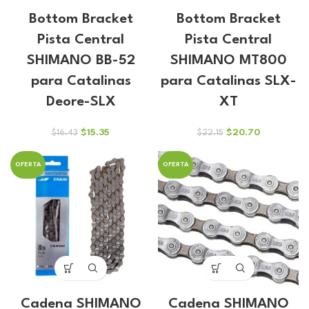
Bottom Bracket
Bottom Bracket
Pista Central
Pista Central
SHIMANO BB-52
SHIMANO MT800
para Catalinas
para Catalinas SLX-
Deore-SLX
XT
El
El
El
El
$
15.35
$
20.70
$
16.43
$
22.15
precio
precio
precio
precio
original
actual
original
actual
OFERTA
OFERTA
era:
es:
era:
es:
$16.43.
$15.35.
$22.15.
$20.70.
Cadena SHIMANO
Cadena SHIMANO