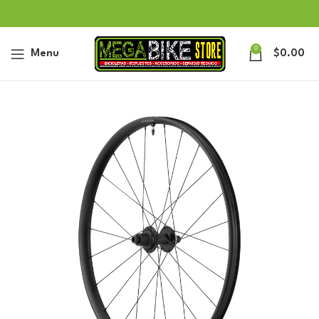
0
Menu
$
0.00