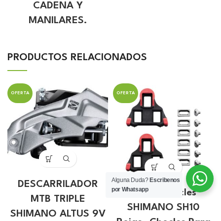
CADENA Y
MANILARES.
PRODUCTOS RELACIONADOS
OFERTA
OFERTA
Alguna Duda?
Escribenos
DESCARRILADOR
por Whatsapp
Calas Chocles
MTB TRIPLE
SHIMANO SH10
SHIMANO ALTUS 9V