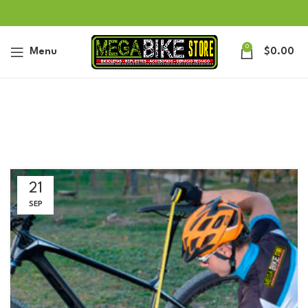
0
Menu
$
0.00
21
SEP