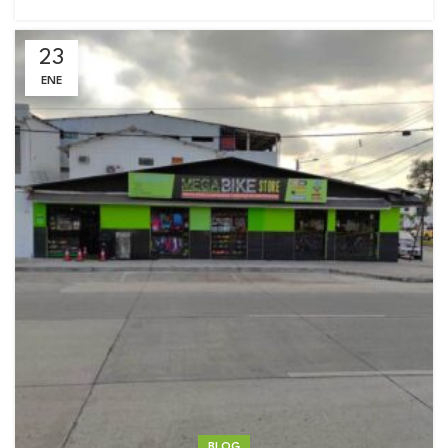
23
ENE
BLOG