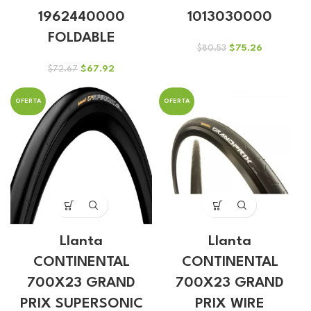
1962440000
1013030000
FOLDABLE
El
El
$
75.26
$
80.53
precio
precio
El
El
$
67.92
$
72.67
original
actual
precio
precio
era:
es:
original
actual
$80.53.
$75.26.
OFERTA
OFERTA
era:
es:
$72.67.
$67.92.
Llanta
Llanta
CONTINENTAL
CONTINENTAL
700X23 GRAND
700X23 GRAND
PRIX SUPERSONIC
PRIX WIRE