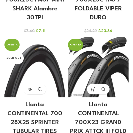
700X25C H457 MINI
700X25C H479
SHARK Alambre
FOLDABLE VIPER
30TPI
DURO
El
El
El
El
$
7.11
$
23.36
$
7.60
$
24.99
precio
precio
precio
precio
original
actual
original
actual
OFERTA
OFERTA
era:
es:
era:
es:
$7.60.
$7.11.
$24.99.
$23.36.
SOLD OUT
Llanta
Llanta
CONTINENTAL 700
CONTINENTAL
28X25 SPRINTER
700X23 GRAND
TUBULAR TIRES
PRIX ATTCK III FOLD