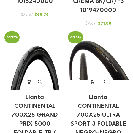
1016240000
CREMA BK/CR/FB
1019470000
El
El
$
68.76
$
73.57
precio
precio
El
El
$
71.88
$
76.91
original
actual
precio
precio
era:
es:
original
actual
$73.57.
$68.76.
OFERTA
OFERTA
era:
es:
$76.91.
$71.88.
Llanta
Llanta
CONTINENTAL
CONTINENTAL
700X25 GRAND
700X25 ULTRA
PRIX 5000
SPORT 3 FOLDABLE