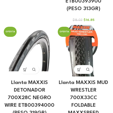
ETB00393900
precio
precio
original
actual
(PESO 313GR)
era:
es:
$15.87.
$14.84.
El
El
$
16.85
$
18.03
precio
precio
original
actual
OFERTA
OFERTA
era:
es:
$18.03.
$16.85.
Llanta MAXXIS
Llanta MAXXIS MUD
DETONADOR
WRESTLER
700X28C NEGRO
700X33CC
WIRE ETB00394000
FOLDABLE