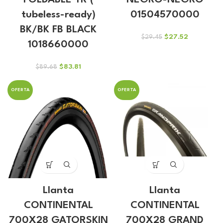
FOLDABLE TR (
NEGRO-NEGRO
tubeless-ready)
01504570000
BK/BK FB BLACK
El
El
$
27.52
$
29.45
1018660000
precio
precio
original
actual
era:
es:
El
El
$
83.81
$
89.68
$29.45.
$27.52.
precio
precio
original
actual
OFERTA
OFERTA
era:
es:
$89.68.
$83.81.
Llanta
Llanta
CONTINENTAL
CONTINENTAL
700X28 GATORSKIN
700X28 GRAND