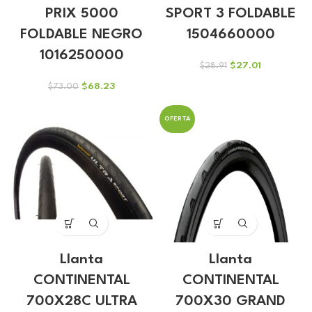
PRIX 5000
SPORT 3 FOLDABLE
FOLDABLE NEGRO
1504660000
1016250000
El
El
$
27.01
$
28.91
precio
precio
El
El
$
68.23
$
73.00
original
actual
precio
precio
era:
es:
original
actual
$28.91.
$27.01.
OFERTA
era:
es:
$73.00.
$68.23.
Llanta
Llanta
CONTINENTAL
CONTINENTAL
700X28C ULTRA
700X30 GRAND