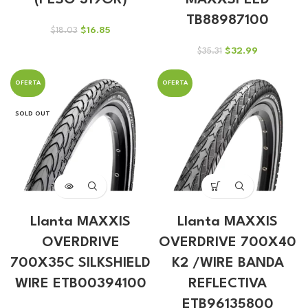
(PESO 319GR)
MAXXSPEED
TB88987100
El
El
$
16.85
$
18.03
precio
precio
El
El
$
32.99
$
35.31
original
actual
precio
precio
era:
es:
original
actual
$18.03.
$16.85.
OFERTA
OFERTA
era:
es:
$35.31.
$32.99.
SOLD OUT
Llanta MAXXIS
Llanta MAXXIS
OVERDRIVE
OVERDRIVE 700X40
700X35C SILKSHIELD
K2 /WIRE BANDA
WIRE ETB00394100
REFLECTIVA
ETB96135800