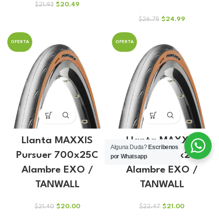
El
El
$
20.49
$
21.93
precio
precio
El
El
$
24.99
$
26.75
original
actual
precio
precio
era:
es:
original
actual
$21.93.
$20.49.
OFERTA
OFERTA
era:
es:
$26.75.
$24.99.
Llanta MAXXIS
Llanta MAXXIS
Alguna Duda?
Escribenos
Pursuer 700x25C
Pursuer 700x28C
por Whatsapp
Alambre EXO /
Alambre EXO /
TANWALL
TANWALL
El
El
El
El
$
20.00
$
21.00
$
21.40
$
22.47
precio
precio
precio
precio