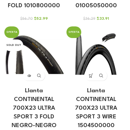
FOLD 1010800000
01005050000
El
El
El
El
$
52.99
$
33.91
$
56.70
$
36.29
precio
precio
precio
precio
original
actual
original
actual
OFERTA
OFERTA
era:
es:
era:
es:
$56.70.
$52.99.
$36.29.
$33.91.
SOLD OUT
Llanta
Llanta
CONTINENTAL
CONTINENTAL
700X23 ULTRA
700X23 ULTRA
SPORT 3 FOLD
SPORT 3 WIRE
NEGRO-NEGRO
1504500000