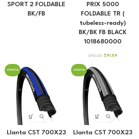
SPORT 2 FOLDABLE
PRIX 5000
BK/FB
FOLDABLE TR (
tubeless-ready)
BK/BK FB BLACK
1018680000
El
El
$
91.59
$
98.00
precio
precio
original
actual
OFERTA
OFERTA
era:
es:
$98.00.
$91.59.
Llanta CST 700X23
Llanta CST 700X23