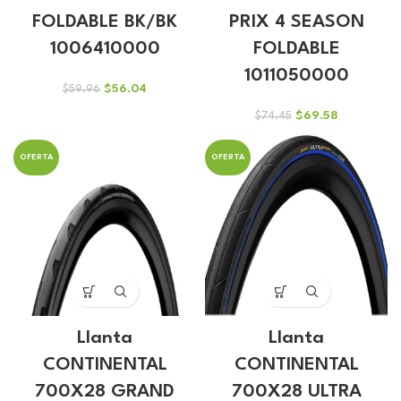
FOLDABLE BK/BK
PRIX 4 SEASON
1006410000
FOLDABLE
1011050000
El
El
$
56.04
$
59.96
precio
precio
El
El
$
69.58
$
74.45
original
actual
precio
precio
era:
es:
original
actual
$59.96.
$56.04.
OFERTA
OFERTA
era:
es:
$74.45.
$69.58.
Llanta
Llanta
CONTINENTAL
CONTINENTAL
700X28 GRAND
700X28 ULTRA