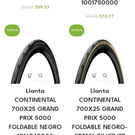
1001750000
El
El
$
59.23
$
63.37
precio
precio
El
El
$
70.77
$
75.73
original
actual
precio
precio
era:
es:
original
actual
$63.37.
$59.23.
OFERTA
OFERTA
era:
es:
$75.73.
$70.77.
Llanta
Llanta
CONTINENTAL
CONTINENTAL
700X25 GRAND
700X25 GRAND
PRIX 5000
PRIX 5000
FOLDABLE NEGRO
FOLDABLE NEGRO-