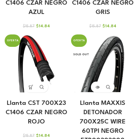
C1406 CZAR NEGRO
C1406 CZAR NEGRO
AZUL
GRIS
El
El
El
El
$
14.84
$
14.84
$
15.87
$
15.87
precio
precio
precio
precio
original
actual
original
actual
OFERTA
OFERTA
era:
es:
era:
es:
$15.87.
$14.84.
$15.87.
$14.84.
SOLD OUT
Llanta CST 700X23
Llanta MAXXIS
C1406 CZAR NEGRO
DETONADOR
ROJO
700X25C WIRE
60TPI NEGRO
El
El
$
14.84
$
15.87