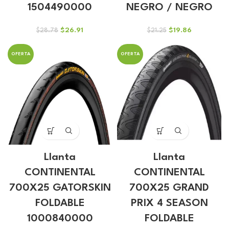
1504490000
NEGRO / NEGRO
El
El
El
El
$
26.91
$
19.86
$
28.78
$
21.25
precio
precio
precio
precio
original
actual
original
actual
OFERTA
OFERTA
era:
es:
era:
es:
$28.78.
$26.91.
$21.25.
$19.86.
Llanta
Llanta
CONTINENTAL
CONTINENTAL
700X25 GATORSKIN
700X25 GRAND
FOLDABLE
PRIX 4 SEASON
1000840000
FOLDABLE