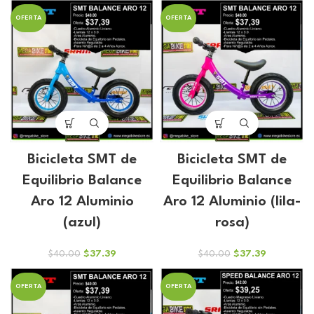
original
actual
original
actual
OFERTA
OFERTA
era:
es:
era:
es:
$70.00.
$65.42.
$77.00.
$71.97.
Bicicleta SMT de
Bicicleta SMT de
Equilibrio Balance
Equilibrio Balance
Aro 12 Aluminio
Aro 12 Aluminio (lila-
(azul)
rosa)
El
El
El
El
$
37.39
$
37.39
$
40.00
$
40.00
precio
precio
precio
precio
original
actual
original
actual
OFERTA
OFERTA
era:
es:
era:
es:
$40.00.
$37.39.
$40.00.
$37.39.