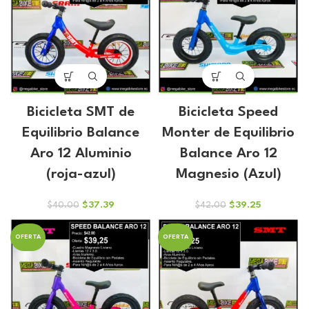
Bicicleta SMT de
Bicicleta Speed
Equilibrio Balance
Monter de Equilibrio
Aro 12 Aluminio
Balance Aro 12
(roja-azul)
Magnesio (Azul)
El
El
El
El
$
37.39
$
39.25
$
40.00
$
42.00
precio
precio
precio
precio
original
actual
original
actual
OFERTA
OFERTA
era:
es:
era:
es:
$40.00.
$37.39.
$42.00.
$39.25.