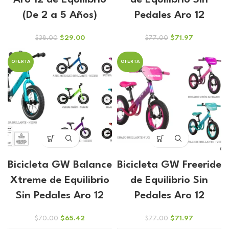
Aro 12 de Equilibrio
de Equilibrio Sin
(De 2 a 5 Años)
Pedales Aro 12
El
El
El
El
$
29.00
$
71.97
$
38.00
$
77.00
precio
precio
precio
precio
original
actual
original
actual
OFERTA
OFERTA
era:
es:
era:
es:
$38.00.
$29.00.
$77.00.
$71.97.
Bicicleta GW Balance
Bicicleta GW Freeride
Xtreme de Equilibrio
de Equilibrio Sin
Sin Pedales Aro 12
Pedales Aro 12
El
El
El
El
$
65.42
$
71.97
$
70.00
$
77.00
precio
precio
precio
precio