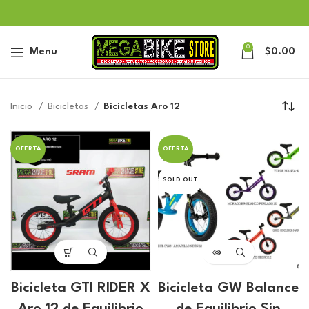
0
Menu
$
0.00
Inicio
Bicicletas
Bicicletas Aro 12
OFERTA
OFERTA
SOLD OUT
Bicicleta GTI RIDER X
Bicicleta GW Balance