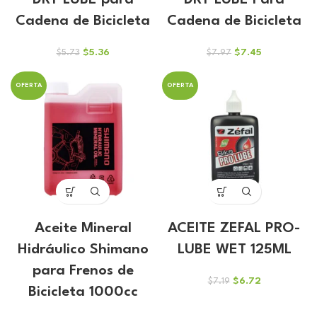
DRY LUBE para
DRY LUBE Para
Cadena de Bicicleta
Cadena de Bicicleta
El
El
El
El
$
5.36
$
7.45
$
5.73
$
7.97
precio
precio
precio
precio
original
actual
original
actual
OFERTA
OFERTA
era:
es:
era:
es:
$5.73.
$5.36.
$7.97.
$7.45.
Aceite Mineral
ACEITE ZEFAL PRO-
Hidráulico Shimano
LUBE WET 125ML
para Frenos de
El
El
$
6.72
$
7.19
Bicicleta 1000cc
precio
precio
original
actual