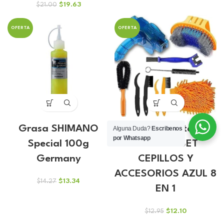
era:
es:
El
El
$
19.63
$
21.00
$7.19.
$6.72.
precio
precio
original
actual
OFERTA
OFERTA
era:
es:
$21.00.
$19.63.
Grasa SHIMANO
Herramientas
Alguna Duda?
Escribenos
por Whatsapp
Special 100g
LIMPIEZA SET
Germany
CEPILLOS Y
ACCESORIOS AZUL 8
El
El
$
13.34
$
14.27
EN 1
precio
precio
original
actual
era:
es:
El
El
$
12.10
$
12.95
$14.27.
$13.34.
precio
precio