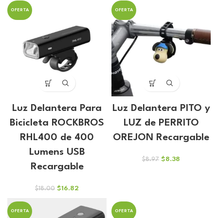
era:
es:
original
actual
$24.90.
$23.27.
OFERTA
OFERTA
era:
es:
$33.00.
$30.84.
Luz Delantera Para
Luz Delantera PITO y
Bicicleta ROCKBROS
LUZ de PERRITO
RHL400 de 400
OREJON Recargable
Lumens USB
El
El
$
8.38
$
8.97
Recargable
precio
precio
original
actual
era:
es:
El
El
$
16.82
$
18.00
$8.97.
$8.38.
precio
precio
original
actual
OFERTA
OFERTA
era:
es: