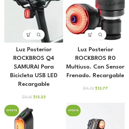
Luz Posterior
Luz Posterior
ROCKBROS Q4
ROCKBROS R0
SAMURAI Para
Multiuso. Con Sensor
Bicicleta USB LED
Frenado. Recargable
Recargable
El
El
$
13.77
$
14.73
precio
precio
El
El
$
13.23
$
14.15
original
actual
precio
precio
era:
es:
original
actual
$14.73.
$13.77.
OFERTA
OFERTA
era:
es:
$14.15.
$13.23.