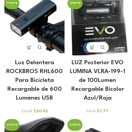
original
actual
OFERTA
OFERTA
era:
es:
$75.40.
$70.47.
Luz Delantera
LUZ Posterior EVO
ROCKBROS RHL600
LUMINA VLRA-199-1
Para Bicicleta
de 100Lumen
Recargable de 600
Recargable Bicolor
Lumenes USB
Azul/Roja
El
El
El
El
$
20.42
$
7.77
$
21.85
$
8.31
precio
precio
precio
precio
original
actual
original
actual
OFERTA
OFERTA
era:
es:
era:
es: