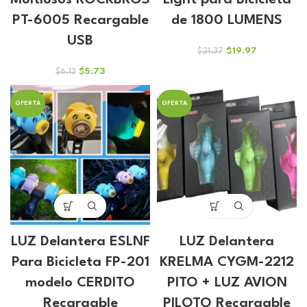
Multiusos ROCKBROS
Light para Bicicleta
PT-6005 Recargable
de 1800 LUMENS
USB
El
El
$
19.97
$
21.37
precio
precio
El
El
$
5.73
$
6.13
original
actual
precio
precio
era:
es:
original
actual
$21.37.
$19.97.
OFERTA
OFERTA
era:
es:
$6.13.
$5.73.
LUZ Delantera ESLNF
LUZ Delantera
Para Bicicleta FP-201
KRELMA CYGM-2212
modelo CERDITO
PITO + LUZ AVION
Recargable
PILOTO Recargable