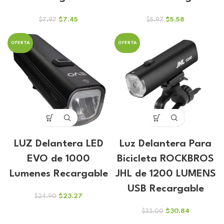
El
El
El
El
$
7.45
$
5.58
$
7.97
$
5.97
precio
precio
precio
precio
original
actual
original
actual
OFERTA
OFERTA
era:
es:
era:
es:
$7.97.
$7.45.
$5.97.
$5.58.
LUZ Delantera LED
Luz Delantera Para
EVO de 1000
Bicicleta ROCKBROS
Lumenes Recargable
JHL de 1200 LUMENS
USB Recargable
El
El
$
23.27
$
24.90
precio
precio
El
El
$
30.84
$
33.00
original
actual
precio
precio