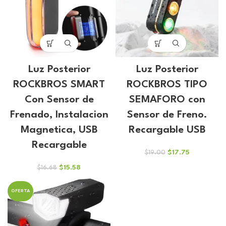
Luz Posterior
Luz Posterior
ROCKBROS SMART
ROCKBROS TIPO
Con Sensor de
SEMAFORO con
Frenado, Instalacion
Sensor de Freno.
Magnetica, USB
Recargable USB
Recargable
El
El
$
17.75
$
19.00
precio
precio
El
El
$
15.58
$
16.68
original
actual
precio
precio
era:
es:
original
actual
$19.00.
$17.75.
OFERTA
era:
es:
$16.68.
$15.58.