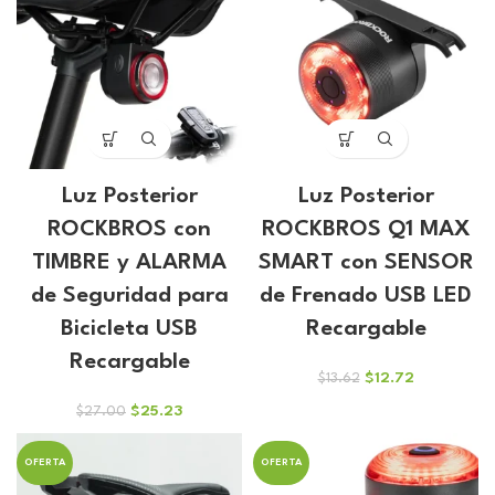
$21.85.
$20.42.
$8.31.
$7.77.
Luz Posterior
Luz Posterior
ROCKBROS con
ROCKBROS Q1 MAX
TIMBRE y ALARMA
SMART con SENSOR
de Seguridad para
de Frenado USB LED
Bicicleta USB
Recargable
Recargable
El
El
$
12.72
$
13.62
precio
precio
El
El
$
25.23
$
27.00
original
actual
precio
precio
era:
es:
original
actual
$13.62.
$12.72.
OFERTA
OFERTA
era:
es:
$27.00.
$25.23.