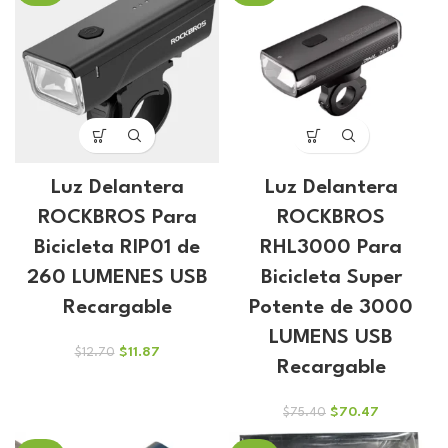
$18.00.
$16.82.
Luz Delantera
Luz Delantera
ROCKBROS Para
ROCKBROS
Bicicleta RIP01 de
RHL3000 Para
260 LUMENES USB
Bicicleta Super
Recargable
Potente de 3000
LUMENS USB
El
El
$
11.87
$
12.70
Recargable
precio
precio
original
actual
era:
es:
El
El
$
70.47
$
75.40
$12.70.
$11.87.
precio
precio