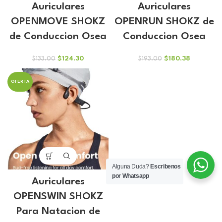
Auriculares
Auriculares
OPENMOVE SHOKZ
OPENRUN SHOKZ de
de Conduccion Osea
Conduccion Osea
El
El
El
El
$
124.30
$
180.38
$
133.00
$
193.00
precio
precio
precio
precio
original
actual
original
actual
OFERTA
era:
es:
era:
es:
$133.00.
$124.30.
$193.00.
$180.38.
Alguna Duda?
Escribenos
por Whatsapp
Auriculares
OPENSWIN SHOKZ
Para Natacion de