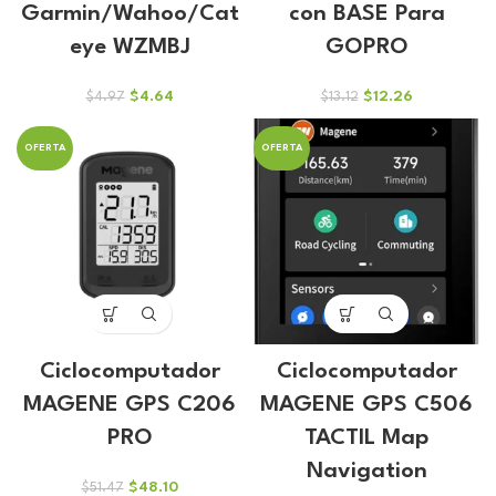
Garmin/Wahoo/Cat
con BASE Para
eye WZMBJ
GOPRO
El
El
El
El
$
4.64
$
12.26
$
4.97
$
13.12
precio
precio
precio
precio
original
actual
original
actual
OFERTA
OFERTA
era:
es:
era:
es:
$4.97.
$4.64.
$13.12.
$12.26.
Ciclocomputador
Ciclocomputador
MAGENE GPS C206
MAGENE GPS C506
PRO
TACTIL Map
Navigation
El
El
$
48.10
$
51.47