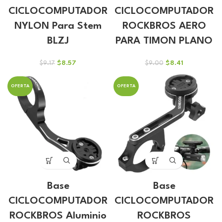
CICLOCOMPUTADOR
CICLOCOMPUTADOR
NYLON Para Stem
ROCKBROS AERO
BLZJ
PARA TIMON PLANO
El
El
El
El
$
8.57
$
8.41
$
9.17
$
9.00
precio
precio
precio
precio
original
actual
original
actual
OFERTA
OFERTA
era:
es:
era:
es:
$9.17.
$8.57.
$9.00.
$8.41.
Base
Base
CICLOCOMPUTADOR
CICLOCOMPUTADOR
ROCKBROS Aluminio
ROCKBROS