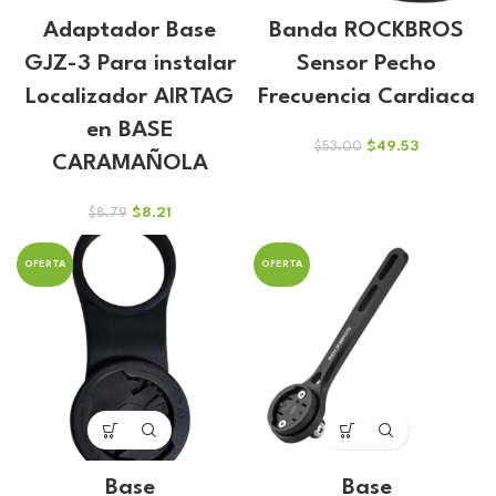
Adaptador Base
Banda ROCKBROS
GJZ-3 Para instalar
Sensor Pecho
Localizador AIRTAG
Frecuencia Cardiaca
en BASE
El
El
$
49.53
$
53.00
CARAMAÑOLA
precio
precio
original
actual
era:
es:
El
El
$
8.21
$
8.79
$53.00.
$49.53.
precio
precio
original
actual
OFERTA
OFERTA
era:
es:
$8.79.
$8.21.
Base
Base