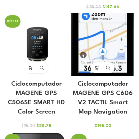
precio
precio
El
El
$
147.66
$
158.00
original
actual
precio
precio
era:
es:
original
actual
$51.47.
$48.10.
OFERTA
era:
es:
$158.00.
$147.66.
Ciclocomputador
Ciclocomputador
MAGENE GPS
MAGENE GPS C606
C506SE SMART HD
V2 TACTIL Smart
Color Screen
Map Navigation
El
El
$
88.78
$
195.00
$
95.00
precio
precio
original
actual