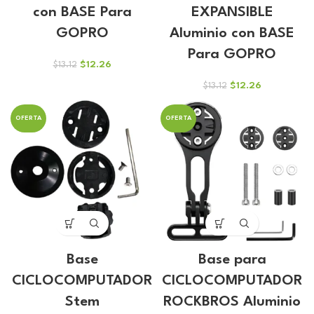
con BASE Para
EXPANSIBLE
GOPRO
Aluminio con BASE
Para GOPRO
El
El
$
12.26
$
13.12
precio
precio
El
El
$
12.26
$
13.12
original
actual
precio
precio
era:
es:
original
actual
$13.12.
$12.26.
OFERTA
OFERTA
era:
es:
$13.12.
$12.26.
Base
Base para
CICLOCOMPUTADOR
CICLOCOMPUTADOR
Stem
ROCKBROS Aluminio