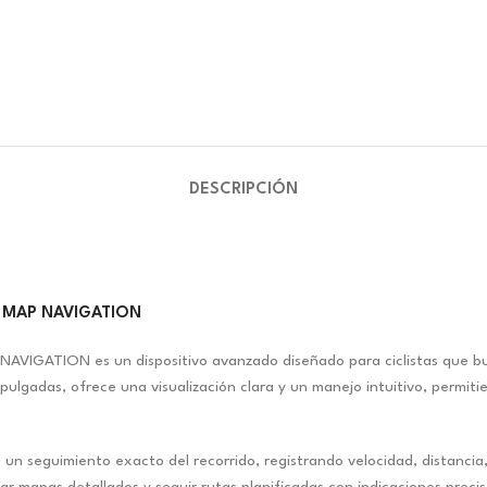
DESCRIPCIÓN
t MAP NAVIGATION
IGATION es un dispositivo avanzado diseñado para ciclistas que busc
pulgadas, ofrece una visualización clara y un manejo intuitivo, permiti
un seguimiento exacto del recorrido, registrando velocidad, distancia, a
 mapas detallados y seguir rutas planificadas con indicaciones precis