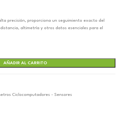
o
lta precisión, proporciona un seguimiento exacto del
l
 distancia, altimetría y otros datos esenciales para el
66.
AÑADIR AL CARRITO
metros Ciclocomputadores - Sensores