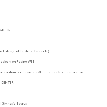
UADOR.
ntrega al Recibir el Producto)
ocales y en Pagina WEB).
uil contamos con más de 3000 Productos para ciclismo.
E CENTER.
l Gimnasio Taurus).