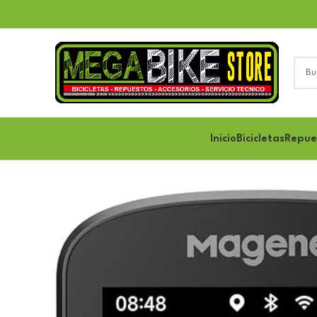
Inicio
Bicicletas
Repue