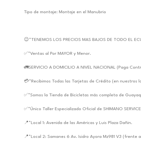
Tipo de montaje: Montaje en el Manubrio
😉*TENEMOS LOS PRECIOS MAS BAJOS DE TODO EL EC
✅*Ventas al Por MAYOR y Menor.
🚛SERVICIO A DOMICILIO A NIVEL NACIONAL (Paga Contra E
💳*Recibimos Todas las Tarjetas de Crédito (en nuestros l
✅*Somos la Tienda de Bicicletas más completa de Guayaq
✅*Único Taller Especializado Oficial de SHIMANO SERVIC
📍*Local 1: Avenida de las Américas y Luis Plaza Dañin.
📍*Local 2: Samanes 6 Av. Isidro Ayora Mz981 V3 (frente a