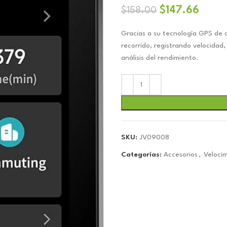
El
El
$
147.66
$
158.00
precio
preci
Gracias a su tecnología GPS de a
original
actua
recorrido, registrando velocidad,
era:
es:
análisis del rendimiento.
$158.00.
$147.
SKU:
JV09008
Categorías:
Accesorios
,
Veloci