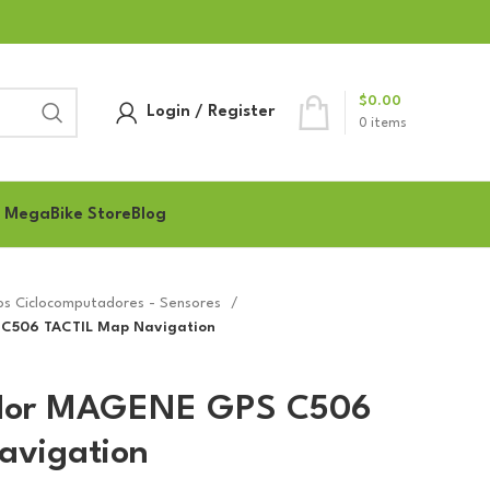
$
0.00
Login / Register
0
items
 MegaBike Store
Blog
os Ciclocomputadores - Sensores
C506 TACTIL Map Navigation
ador MAGENE GPS C506
avigation