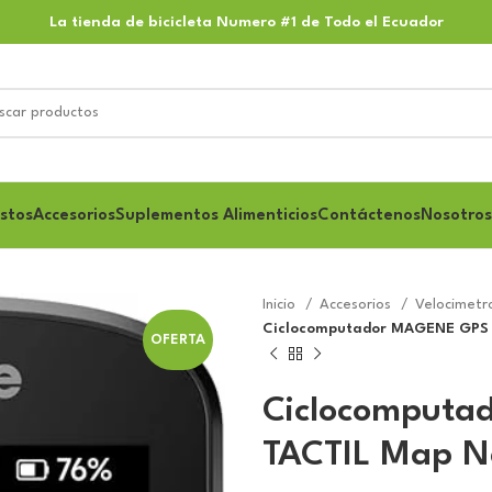
La tienda de bicicleta Numero #1 de Todo el Ecuador
stos
Accesorios
Suplementos Alimenticios
Contáctenos
Nosotros
Inicio
Accesorios
Velocimetr
Ciclocomputador MAGENE GPS 
OFERTA
Ciclocomput
TACTIL Map N