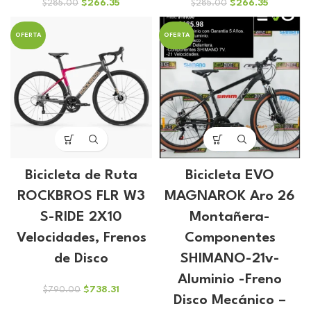
El
El
El
El
$
266.35
$
266.35
$
285.00
$
285.00
precio
precio
precio
precio
original
actual
original
actual
OFERTA
OFERTA
era:
es:
era:
es:
$285.00.
$266.35.
$285.00.
$266.35.
Bicicleta de Ruta
Bicicleta EVO
ROCKBROS FLR W3
MAGNAROK Aro 26
S-RIDE 2X10
Montañera-
Velocidades, Frenos
Componentes
de Disco
SHIMANO-21v-
Aluminio -Freno
El
El
$
738.31
$
790.00
Disco Mecánico –
precio
precio