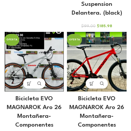
original
actual
Suspension
era:
es:
Delantera. (black)
$790.00.
$738.31.
El
El
$
185.98
$
199.00
precio
precio
original
actual
OFERTA
OFERTA
era:
es:
$199.00.
$185.98.
Bicicleta EVO
Bicicleta EVO
MAGNAROK Aro 26
MAGNAROK Aro 26
Montañera-
Montañera-
Componentes
Componentes