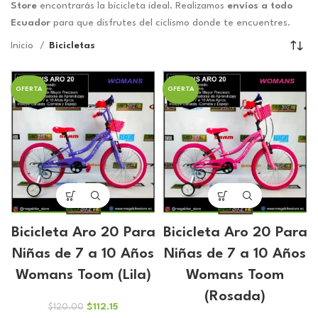
Store
encontrarás la bicicleta ideal. Realizamos
envíos a todo
Ecuador
para que disfrutes del ciclismo donde te encuentres.
Inicio
Bicicletas
OFERTA
OFERTA
Bicicleta Aro 20 Para
Bicicleta Aro 20 Para
Niñas de 7 a 10 Años
Niñas de 7 a 10 Años
Womans Toom (Lila)
Womans Toom
(Rosada)
El
El
$
112.15
$
120.00