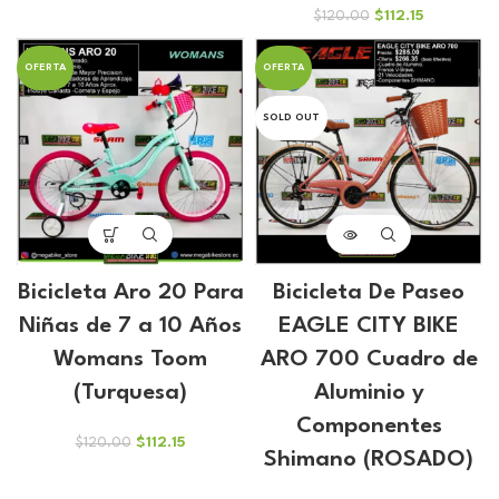
precio
precio
El
El
$
112.15
$
120.00
original
actual
precio
precio
era:
es:
original
actual
$120.00.
$112.15.
OFERTA
OFERTA
era:
es:
$120.00.
$112.15.
SOLD OUT
Bicicleta Aro 20 Para
Bicicleta De Paseo
Niñas de 7 a 10 Años
EAGLE CITY BIKE
Womans Toom
ARO 700 Cuadro de
(Turquesa)
Aluminio y
Componentes
El
El
$
112.15
$
120.00
Shimano (ROSADO)
precio
precio
original
actual