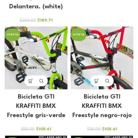
Delantera. (white)
El
El
$
189.71
$
203.00
precio
precio
original
actual
OFERTA
OFERTA
era:
es:
$203.00.
$189.71.
Bicicleta GTI
Bicicleta GTI
KRAFFITI BMX
KRAFFITI BMX
Freestyle gris-verde
Freestyle negro-rojo
El
El
El
El
$
105.61
$
105.61
$
113.00
$
113.00
precio
precio
precio
precio