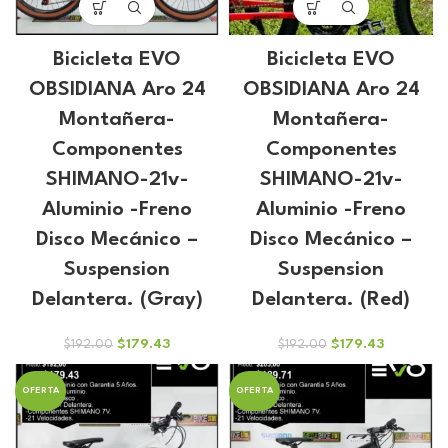
Bicicleta EVO
Bicicleta EVO
OBSIDIANA Aro 24
OBSIDIANA Aro 24
Montañera-
Montañera-
Componentes
Componentes
SHIMANO-21v-
SHIMANO-21v-
Aluminio -Freno
Aluminio -Freno
Disco Mecánico –
Disco Mecánico –
Suspension
Suspension
Delantera. (Gray)
Delantera. (Red)
El
El
El
El
$
179.43
$
179.43
$
192.00
$
192.00
precio
precio
precio
precio
original
actual
original
actual
OFERTA
OFERTA
era:
es:
era:
es:
$192.00.
$179.43.
$192.00.
$179.43.