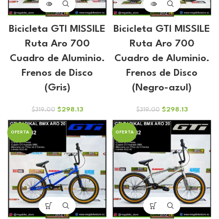
Bicicleta GTI MISSILE
Bicicleta GTI MISSILE
Ruta Aro 700
Ruta Aro 700
Cuadro de Aluminio.
Cuadro de Aluminio.
Frenos de Disco
Frenos de Disco
(Gris)
(Negro-azul)
El
El
El
El
$
298.13
$
298.13
$
319.00
$
319.00
precio
precio
precio
precio
original
actual
original
actual
OFERTA
OFERTA
era:
es:
era:
es:
$319.00.
$298.13.
$319.00.
$298.13.