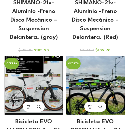
SHIMANO-21v-
SHIMANO-21v-
Aluminio -Freno
Aluminio -Freno
Disco Mecánico –
Disco Mecánico –
Suspension
Suspension
Delantera. (gray)
Delantera. (Red)
El
El
El
El
$
185.98
$
185.98
$
199.00
$
199.00
precio
precio
precio
precio
original
actual
original
actual
OFERTA
OFERTA
era:
es:
era:
es:
$199.00.
$185.98.
$199.00.
$185.98.
Bicicleta EVO
Bicicleta EVO