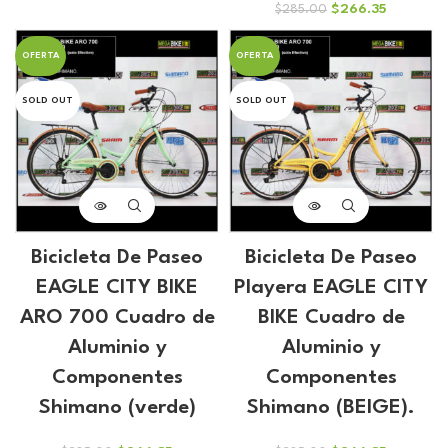
era:
es:
El
El
$
266.35
$
285.00
$120.00.
$112.15.
precio
precio
original
actual
OFERTA
OFERTA
era:
es:
$285.00.
$266.35.
SOLD OUT
SOLD OUT
Bicicleta De Paseo
Bicicleta De Paseo
EAGLE CITY BIKE
Playera EAGLE CITY
ARO 700 Cuadro de
BIKE Cuadro de
Aluminio y
Aluminio y
Componentes
Componentes
Shimano (verde)
Shimano (BEIGE).