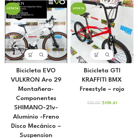
original
actual
original
actual
OFERTA
OFERTA
era:
es:
era:
es:
$192.00.
$179.43.
$203.00.
$189.71.
Bicicleta EVO
Bicicleta GTI
VULKRON Aro 29
KRAFFITI BMX
Montañera-
Freestyle – rojo
Componentes
El
El
$
105.61
$
113.00
SHIMANO-21v-
precio
precio
original
actual
Aluminio -Freno
era:
es:
Disco Mecánico –
$113.00.
$105.61.
Suspension