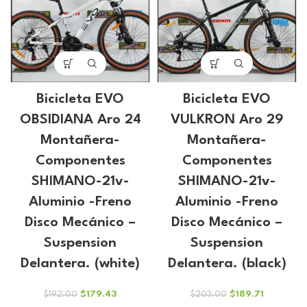
Bicicleta EVO
Bicicleta EVO
OBSIDIANA Aro 24
VULKRON Aro 29
Montañera-
Montañera-
Componentes
Componentes
SHIMANO-21v-
SHIMANO-21v-
Aluminio -Freno
Aluminio -Freno
Disco Mecánico –
Disco Mecánico –
Suspension
Suspension
Delantera. (white)
Delantera. (black)
El
El
El
El
$
179.43
$
189.71
$
192.00
$
203.00
precio
precio
precio
precio