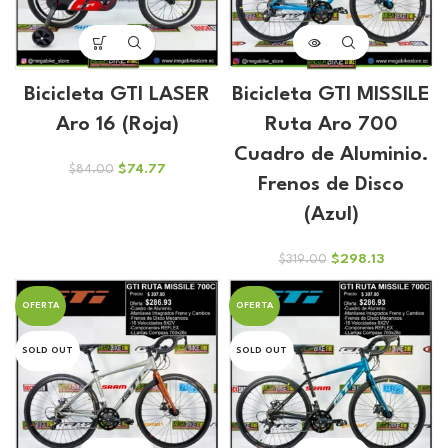
Bicicleta GTI LASER
Bicicleta GTI MISSILE
Aro 16 (Roja)
Ruta Aro 700
Cuadro de Aluminio.
El
El
$
74.77
$
84.00
Frenos de Disco
precio
precio
original
actual
(Azul)
era:
es:
$84.00.
$74.77.
El
El
$
298.13
$
319.00
precio
precio
original
actual
OFERTA
OFERTA
era:
es:
$319.00.
$298.13.
SOLD OUT
SOLD OUT