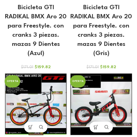
Bicicleta GTI
Bicicleta GTI
RADIKAL BMX Aro 20
RADIKAL BMX Aro 20
para Freestyle. con
para Freestyle. con
cranks 3 piezas.
cranks 3 piezas.
mazas 9 Dientes
mazas 9 Dientes
(Azul)
(Gris)
El
El
El
El
$
159.82
$
159.82
$
171.01
$
171.01
precio
precio
precio
precio
original
actual
original
actual
OFERTA
OFERTA
era:
es:
era:
es:
$171.01.
$159.82.
$171.01.
$159.82.