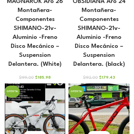
MAGNAROK Aro 26
OBSIDIANA Aro 24
Montañera-
Montañera-
Componentes
Componentes
SHIMANO-21v-
SHIMANO-21v-
Aluminio -Freno
Aluminio -Freno
Disco Mecánico –
Disco Mecánico –
Suspension
Suspension
Delantera. (White)
Delantera. (black)
El
El
El
El
$
185.98
$
179.43
$
199.00
$
192.00
precio
precio
precio
precio
original
actual
original
actual
OFERTA
OFERTA
era:
es:
era:
es:
$199.00.
$185.98.
$192.00.
$179.43.