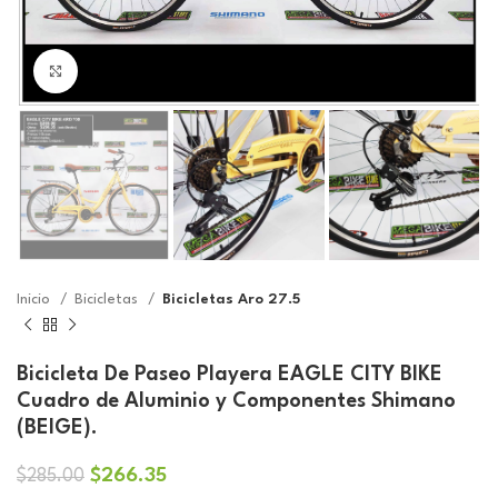
Click to enlarge
Inicio
Bicicletas
Bicicletas Aro 27.5
Bicicleta De Paseo Playera EAGLE CITY BIKE
Cuadro de Aluminio y Componentes Shimano
(BEIGE).
El
El
$
266.35
$
285.00