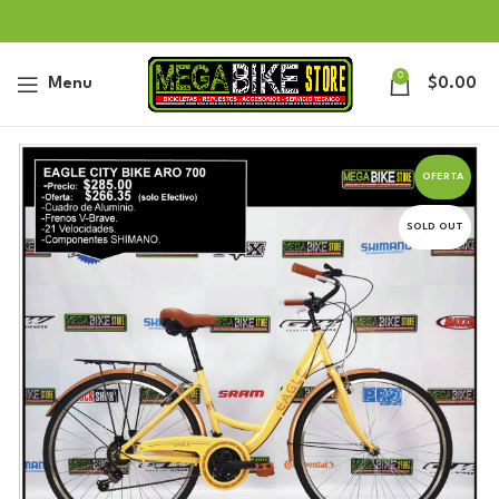
0
Menu
$
0.00
OFERTA
SOLD OUT