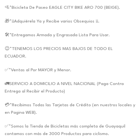
precio
precio
original
actual
🚵*Bicicleta De Paseo EAGLE CITY BIKE ARO 700 (BEIGE).
era:
es:
🎁*¡¡Adquiérela Ya y Recibe varios Obsequios ¡¡.
$285.00.
$266.35.
🛠*Entregamos Armada y Engrasada Lista Para Usar.
😉*TENEMOS LOS PRECIOS MAS BAJOS DE TODO EL
ECUADOR.
✅*Ventas al Por MAYOR y Menor.
🚛SERVICIO A DOMICILIO A NIVEL NACIONAL (Paga Contra
Entrega al Recibir el Producto)
💳*Recibimos Todas las Tarjetas de Crédito (en nuestros locales y
en Pagina WEB).
✅*Somos la Tienda de Bicicletas más completa de Guayaquil
contamos con más de 3000 Productos para ciclismo.