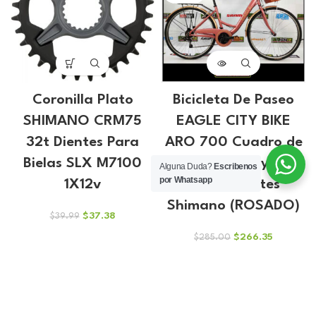
Coronilla Plato
Bicicleta De Paseo
SHIMANO CRM75
EAGLE CITY BIKE
32t Dientes Para
ARO 700 Cuadro de
Bielas SLX M7100
Aluminio y
Alguna Duda?
Escribenos
por Whatsapp
1X12v
Componentes
Shimano (ROSADO)
El
El
$
37.38
$
39.99
precio
precio
El
El
$
266.35
$
285.00
original
actual
precio
precio
era:
es:
original
actual
$39.99.
$37.38.
era:
es:
$285.00.
$266.35.