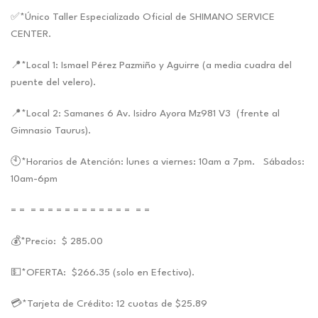
✅*Único Taller Especializado Oficial de SHIMANO SERVICE
CENTER.
📍*Local 1: Ismael Pérez Pazmiño y Aguirre (a media cuadra del
puente del velero).
📍*Local 2: Samanes 6 Av. Isidro Ayora Mz981 V3 (frente al
Gimnasio Taurus).
🕙*Horarios de Atención: lunes a viernes: 10am a 7pm. Sábados:
10am-6pm
= = = = = = = = = = = = = = = =
💰*Precio: $ 285.00
💵*OFERTA: $266.35 (solo en Efectivo).
💳*Tarjeta de Crédito: 12 cuotas de $25.89