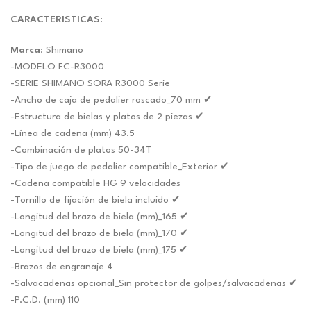
precio
precio
original
actual
CARACTERISTICAS
:
era:
es:
Marca
: Shimano
$94.01.
$87.86.
-MODELO FC-R3000
-SERIE SHIMANO SORA R3000 Serie
-Ancho de caja de pedalier roscado_70 mm ✔
-Estructura de bielas y platos de 2 piezas ✔
-Línea de cadena (mm) 43.5
-Combinación de platos 50-34T
-Tipo de juego de pedalier compatible_Exterior ✔
-Cadena compatible HG 9 velocidades
-Tornillo de fijación de biela incluido ✔
-Longitud del brazo de biela (mm)_165 ✔
-Longitud del brazo de biela (mm)_170 ✔
-Longitud del brazo de biela (mm)_175 ✔
-Brazos de engranaje 4
-Salvacadenas opcional_Sin protector de golpes/salvacadenas ✔
-P.C.D. (mm) 110