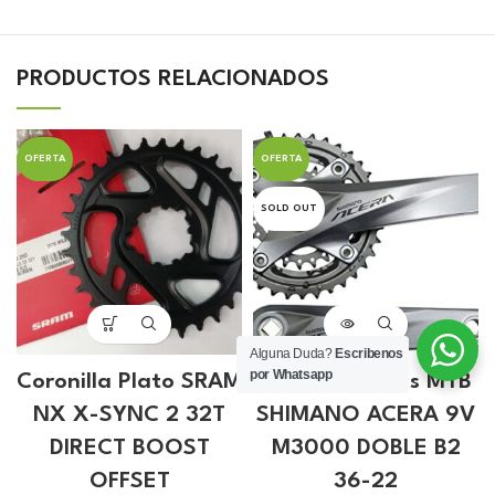
PRODUCTOS RELACIONADOS
OFERTA
OFERTA
SOLD OUT
Alguna Duda?
Escribenos
por Whatsapp
Coronilla Plato SRAM
Catalina Bielas MTB
NX X-SYNC 2 32T
SHIMANO ACERA 9V
DIRECT BOOST
M3000 DOBLE B2
OFFSET
36-22