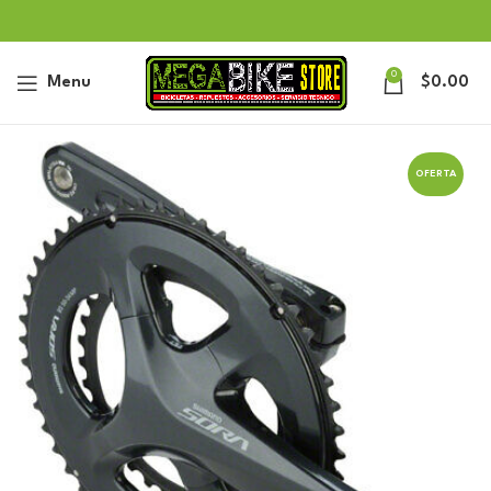
0
Menu
$
0.00
OFERTA