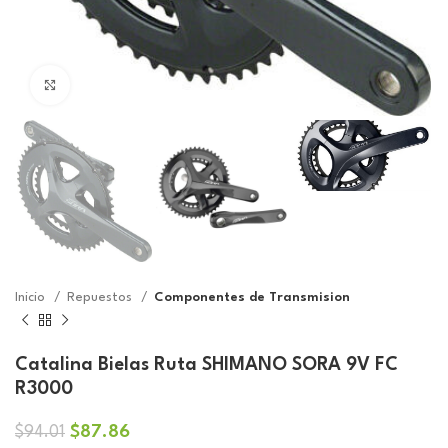
Click to enlarge
Inicio
Repuestos
Componentes de Transmision
Catalina Bielas Ruta SHIMANO SORA 9V FC
R3000
El
El
$
87.86
$
94.01