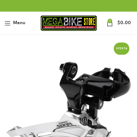
0
Menu
$
0.00
OFERTA