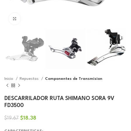
Click to enlarge
Inicio
Repuestos
Componentes de Transmision
DESCARRILADOR RUTA SHIMANO SORA 9V
FD3500
El
El
$
18.38
$
19.67
precio
precio