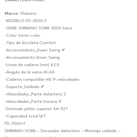
original
actual
CARACTERISTICAS
:
era:
es:
Marca
: Shimano
$19.67.
$18.38.
-MODELO FD-3500-F
-SERIE SHIMANO SORA 3500 Serie
-Color Series color
-Tipo de bicicleta Comfort
-Accionamiento_Down Swing ✔
-Accionamiento Down Swing
-Línea de cadena (mm) 43.5
-Ángulo de la vaina 61-66
-Cadena compatible HG 9 velocidades
-Soporte_Soldado ✔
-Velocidades_Parte delantera 2
-Velocidades_Parte trasera 9
-Dentado piñón superior 46-52T
-Capacidad total 16T
FD-3500-F
SHIMANO SORA – Desviador delantero – Montaje soldado –