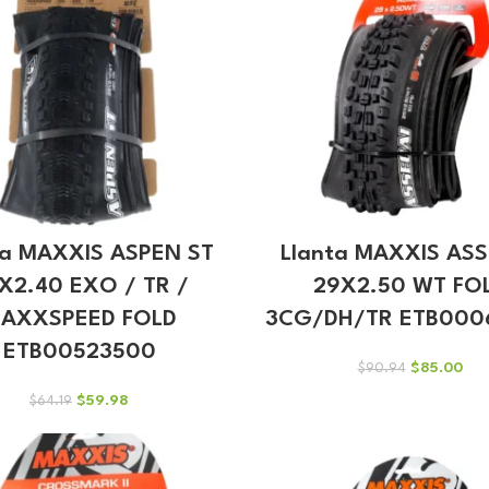
ta MAXXIS ASPEN ST
Llanta MAXXIS AS
X2.40 EXO / TR /
29X2.50 WT FO
AXXSPEED FOLD
3CG/DH/TR ETB000
ETB00523500
El
El
$
85.00
$
90.94
precio
pre
El
El
$
59.98
$
64.19
original
act
precio
precio
era:
es:
original
actual
$90.94.
$85
era:
es:
$64.19.
$59.98.