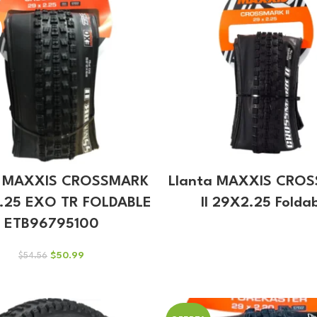
a MAXXIS CROSSMARK
Llanta MAXXIS CRO
2.25 EXO TR FOLDABLE
II 29X2.25 Folda
ETB96795100
El
El
$
50.99
$
54.56
precio
precio
original
actual
era:
es:
$54.56.
$50.99.