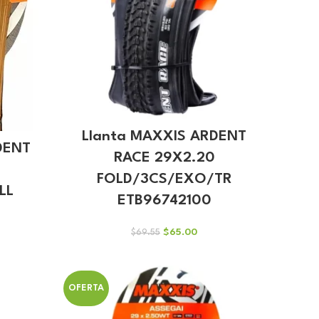
Llanta MAXXIS ARDENT
DENT
RACE 29X2.20
FOLD/3CS/EXO/TR
LL
ETB96742100
El
El
$
65.00
$
69.55
precio
precio
io
original
actual
al
era:
es:
$69.55.
$65.00.
OFERTA
.49.