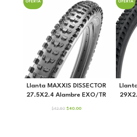
OFERTA
OFERTA
Llanta MAXXIS DISSECTOR
Llant
27.5X2.4 Alambre EXO/TR
29X2
El
El
$
40.00
$
42.80
precio
precio
original
actual
era:
es:
$42.80.
$40.00.