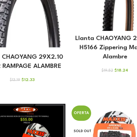
Llanta CHAOYANG 2
H5166 Zippering M
Alambre
a CHAOYANG 29X2.10
2 RAMPAGE ALAMBRE
El
El
$
18.24
$
19.52
precio
prec
El
El
$
12.33
$
13.19
original
actu
precio
precio
era:
es:
original
actual
$19.52.
$18.
era:
es:
$13.19.
$12.33.
OFERTA
SOLD OUT