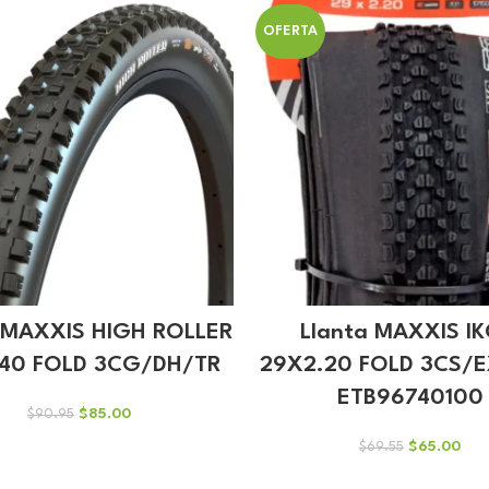
$60.44.
$56
OFERTA
 MAXXIS HIGH ROLLER
Llanta MAXXIS I
.40 FOLD 3CG/DH/TR
29X2.20 FOLD 3CS/
ETB96740100
El
El
$
85.00
$
90.95
precio
precio
El
El
$
65.00
$
69.55
original
actual
precio
prec
era:
es:
original
actu