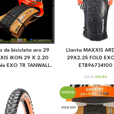
a de bicicleta aro 29
Llanta MAXXIS AR
IS IKON 29 X 2.20
29X2.25 FOLD EX
ble EXO TR TANWALL.
ETB96734100
El
El
$
52.50
$
56.18
precio
prec
original
actu
era:
es:
OFERTA
$56.18.
$52.
SOLD OUT