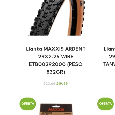
Llanta MAXXIS ARDENT
Lla
29X2.25 WIRE
2
ETB00292000 (PESO
TAN
832GR)
El
El
$
19.49
$
20.86
precio
precio
original
actual
era:
es:
$20.86.
$19.49.
OFERTA
OFERTA