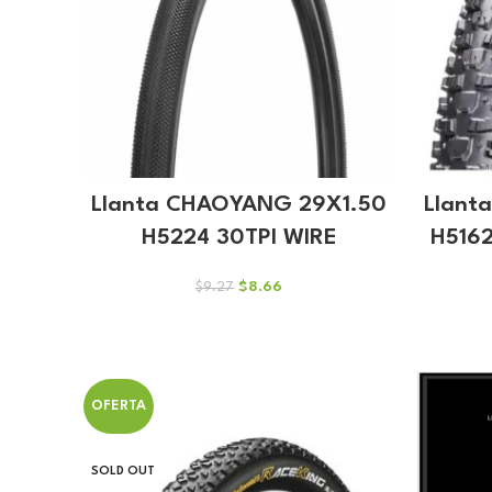
Llanta CHAOYANG 29X1.50
Llant
H5224 30TPI WIRE
H516
El
El
$
8.66
$
9.27
precio
precio
original
actual
era:
es:
$9.27.
$8.66.
OFERTA
SOLD OUT