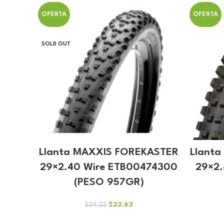
OFERTA
OFERTA
SOLD OUT
Llanta MAXXIS FOREKASTER
Llanta
29×2.40 Wire ETB00474300
29×2
(PESO 957GR)
El
El
$
22.63
$
24.22
precio
precio
original
actual