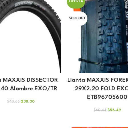
OFERTA
SOLD OUT
a MAXXIS DISSECTOR
Llanta MAXXIS FORE
.40 Alambre EXO/TR
29X2.20 FOLD EX
ETB96705600
El
El
$
38.00
$
40.66
precio
precio
El
El
$
56.49
$
60.44
original
actual
precio
pre
era:
es:
original
act
$40.66.
$38.00.
era:
es: