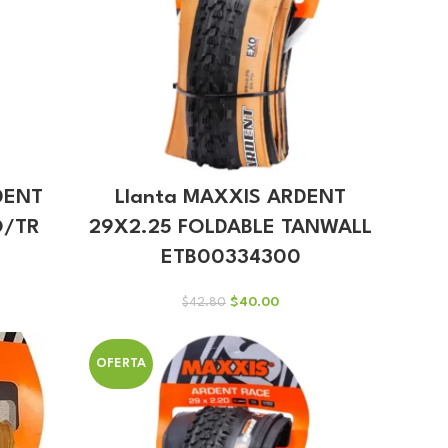
DENT
Llanta MAXXIS ARDENT
O/TR
29X2.25 FOLDABLE TANWALL
ETB00334300
El
El
$
40.00
$
42.80
io
precio
precio
al
original
actual
era:
es:
OFERTA
50.
$42.80.
$40.00.