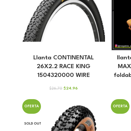
Llanta CONTINENTAL
llant
26X2.2 RACE KING
MAXX
1504320000 WIRE
folda
El
El
$
24.96
$
26.70
precio
precio
original
actual
era:
es:
OFERTA
OFERTA
$26.70.
$24.96.
SOLD OUT