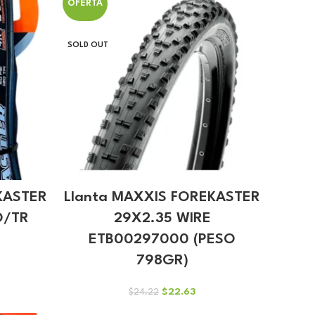
OFERTA
$23.69.
$22.14.
SOLD OUT
KASTER
Llanta MAXXIS FOREKASTER
O/TR
29X2.35 WIRE
ETB00297000 (PESO
798GR)
cio
El
El
$
22.63
$
24.22
ual
precio
precio