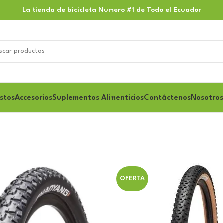
La tienda de bicicleta Numero #1 de Todo el Ecuador
stos
Accesorios
Suplementos Alimenticios
Contáctenos
Nosotros
OFERTA