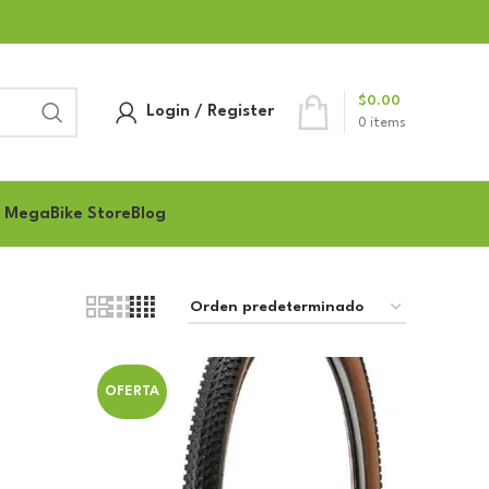
$
0.00
Login / Register
0
items
 MegaBike Store
Blog
OFERTA