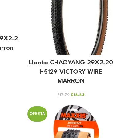
9X2.2
arron
Llanta CHAOYANG 29X2.20
H5129 VICTORY WIRE
io
MARRON
al
24.
El
El
$
16.63
$
17.79
precio
precio
original
actual
era:
es:
OFERTA
$17.79.
$16.63.