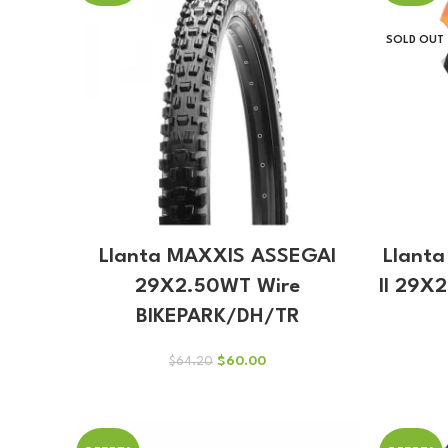
SOLD OUT
Llanta MAXXIS ASSEGAI
Llant
29X2.50WT Wire
II 29X
BIKEPARK/DH/TR
El
El
$
60.00
$
64.20
precio
precio
original
actual
era:
es:
$64.20.
$60.00.