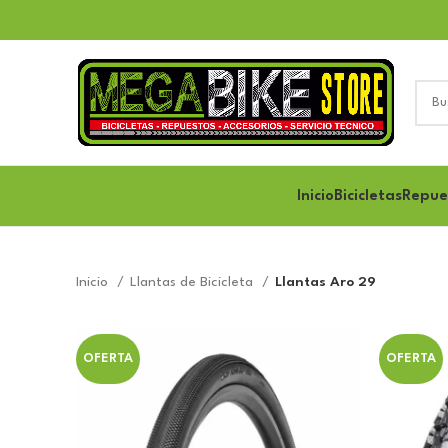
Inicio
Bicicletas
Repue
Inicio
Llantas de Bicicleta
Llantas Aro 29
OFERTA
OFERTA