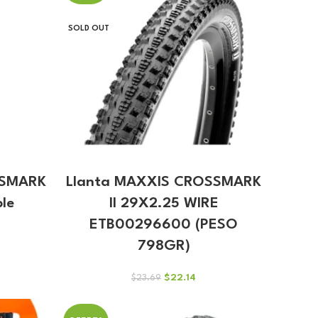
SOLD OUT
SSMARK
Llanta MAXXIS CROSSMARK
ble
II 29X2.25 WIRE
ETB00296600 (PESO
798GR)
El
El
$
22.14
$
23.69
precio
precio
original
actual
era:
es: