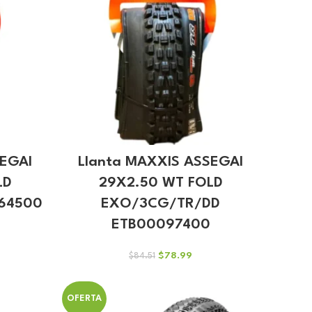
SEGAI
Llanta MAXXIS ASSEGAI
LD
29X2.50 WT FOLD
64500
EXO/3CG/TR/DD
ETB00097400
cio
El
El
$
78.99
$
84.51
ual
precio
precio
original
actual
.00.
era:
es:
OFERTA
$84.51.
$78.99.