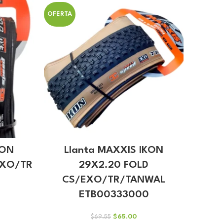
original
actual
.49.
era:
es:
OFERTA
$24.22.
$22.63.
KON
Llanta MAXXIS IKON
EXO/TR
29X2.20 FOLD
CS/EXO/TR/TANWAL
ETB00333000
io
El
El
$
65.00
$
69.55
al