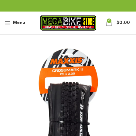
0
Menu
$
0.00