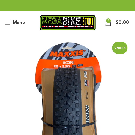
0
Menu
$
0.00
OFERTA