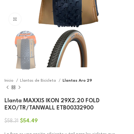
Click to enlarge
Inicio
Llantas de Bicicleta
Llantas Aro 29
Llanta MAXXIS IKON 29X2.20 FOLD
EXO/TR/TANWALL ETB00332900
El
El
$
54.49
$
58.31
precio
precio