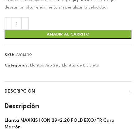
original
actual
La Ikon es una opción eficiente y ágil para los ciclistas que
era:
es:
desean un alto rendimiento sin penalizar la velocidad.
$58.31.
$54.49.
AÑADIR AL CARRITO
SKU:
JV01439
Categorías:
Llantas Aro 29
,
Llantas de Bicicleta
DESCRIPCIÓN
Descripción
Llanta MAXXIS IKON 29×2.20 FOLD EXO/TR Cara
Marrón