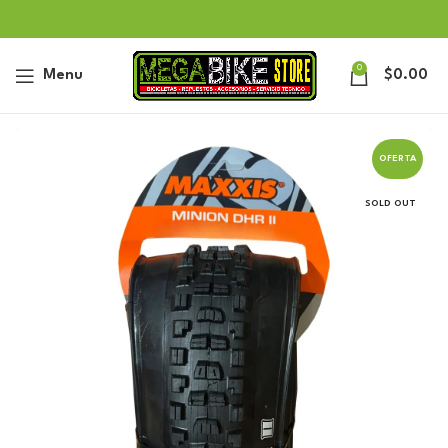
0
Menu
$
0.00
OFERTA
SOLD OUT