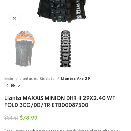
Click to enlarge
Inicio
Llantas de Bicicleta
Llantas Aro 29
Llanta MAXXIS MINION DHR II 29X2.40 WT
FOLD 3CG/DD/TR ETB00087500
El
El
$
78.99
$
84.51
precio
precio