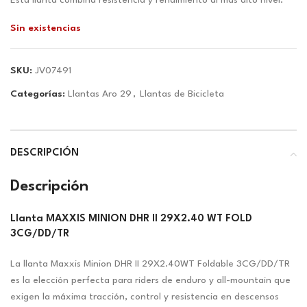
original
actual
Esta llanta combina resistencia y rendimiento al más alto nivel.
era:
es:
Sin existencias
$84.51.
$78.99.
SKU:
JV07491
Categorías:
Llantas Aro 29
,
Llantas de Bicicleta
DESCRIPCIÓN
Descripción
Llanta MAXXIS MINION DHR II 29X2.40 WT FOLD
3CG/DD/TR
La llanta Maxxis Minion DHR II 29X2.40WT Foldable 3CG/DD/TR
es la elección perfecta para riders de enduro y all-mountain que
exigen la máxima tracción, control y resistencia en descensos