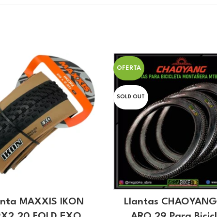
OFERTA
SOLD OUT
anta MAXXIS IKON
Llantas CHAOYANG
9X2.20 FOLD EXO
ARO 29 Para Bicic