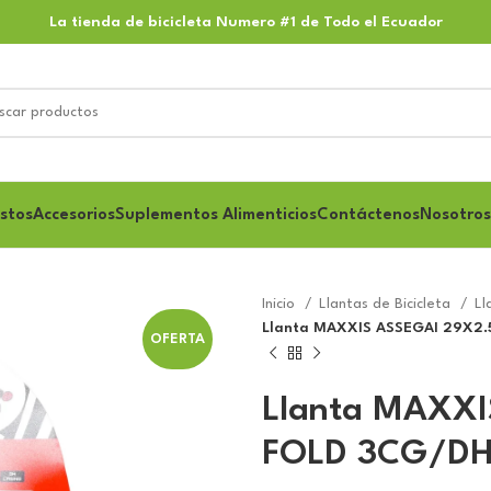
La tienda de bicicleta Numero #1 de Todo el Ecuador
stos
Accesorios
Suplementos Alimenticios
Contáctenos
Nosotros
Inicio
Llantas de Bicicleta
Ll
Llanta MAXXIS ASSEGAI 29X2
OFERTA
Llanta MAXX
FOLD 3CG/DH