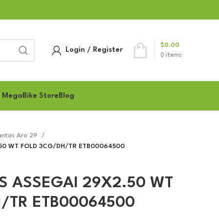
$
0.00
Login / Register
0
items
 MegaBike Store
Blog
antas Aro 29
.50 WT FOLD 3CG/DH/TR ETB00064500
IS ASSEGAI 29X2.50 WT
/TR ETB00064500