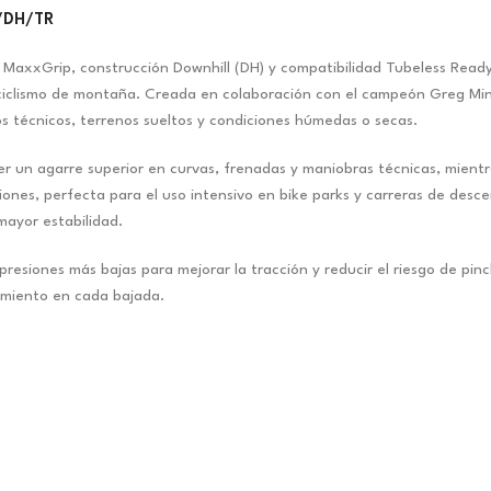
/DH/TR
axxGrip, construcción Downhill (DH) y compatibilidad Tubeless Ready 
ciclismo de montaña. Creada en colaboración con el campeón Greg Min
s técnicos, terrenos sueltos y condiciones húmedas o secas.
 un agarre superior en curvas, frenadas y maniobras técnicas, mient
ones, perfecta para el uso intensivo en bike parks y carreras de descen
mayor estabilidad.
presiones más bajas para mejorar la tracción y reducir el riesgo de p
dimiento en cada bajada.