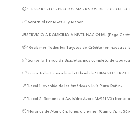
😉*TENEMOS LOS PRECIOS MAS BAJOS DE TODO EL EC
✅*Ventas al Por MAYOR y Menor.
🚛SERVICIO A DOMICILIO A NIVEL NACIONAL (Paga Contra E
💳*Recibimos Todas las Tarjetas de Crédito (en nuestros l
✅*Somos la Tienda de Bicicletas más completa de Guayaq
✅*Único Taller Especializado Oficial de SHIMANO SERVIC
📍*Local 1: Avenida de las Américas y Luis Plaza Dañin.
📍*Local 2: Samanes 6 Av. Isidro Ayora Mz981 V3 (frente a
🕙*Horarios de Atención: lunes a viernes: 10am a 7pm. S