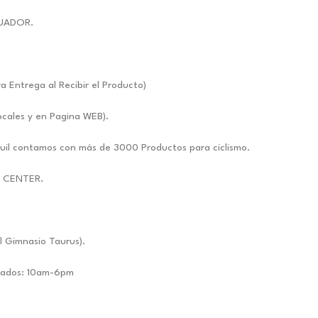
UADOR.
ntrega al Recibir el Producto)
ocales y en Pagina WEB).
uil contamos con más de 3000 Productos para ciclismo.
E CENTER.
l Gimnasio Taurus).
ábados: 10am-6pm