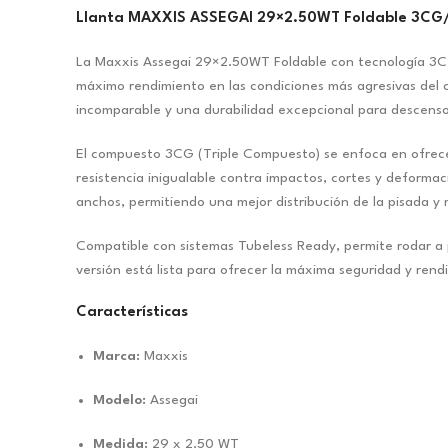
Llanta MAXXIS ASSEGAI 29×2.50WT Foldable 3CG
La Maxxis Assegai 29×2.50WT Foldable con tecnología 3C M
máximo rendimiento en las condiciones más agresivas del 
incomparable y una durabilidad excepcional para descenso
El compuesto 3CG (Triple Compuesto) se enfoca en ofrecer
resistencia inigualable contra impactos, cortes y deformaci
anchos, permitiendo una mejor distribución de la pisada y 
Compatible con sistemas Tubeless Ready, permite rodar a 
versión está lista para ofrecer la máxima seguridad y ren
Características
Marca:
Maxxis
Modelo:
Assegai
Medida:
29 x 2.50 WT