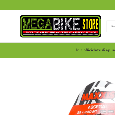
Inicio
Bicicletas
Repue