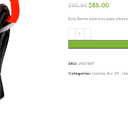
El
El
$
85.00
$
90.94
precio
precio
Esta llanta está lista para ofre
original
actual
era:
es:
$90.94.
$85.0
SKU:
JV07487
Categorías:
Llantas Aro 29
,
Lla