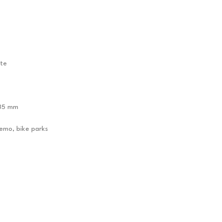
nte
-35 mm
emo, bike parks