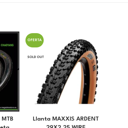
OFERTA
OFERT
SOLD OUT
 MTB
Llanta MAXXIS ARDENT
L
leta
29X2.25 WIRE