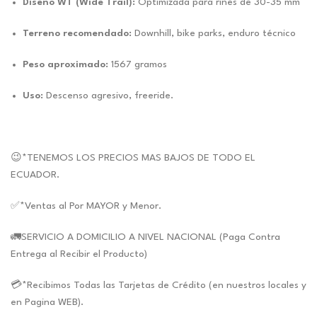
Diseño WT (Wide Trail):
Optimizada para rines de 30-35 mm
Terreno recomendado:
Downhill, bike parks, enduro técnico
Peso aproximado:
1567 gramos
Uso:
Descenso agresivo, freeride.
😉*TENEMOS LOS PRECIOS MAS BAJOS DE TODO EL
ECUADOR.
✅*Ventas al Por MAYOR y Menor.
🚛SERVICIO A DOMICILIO A NIVEL NACIONAL (Paga Contra
Entrega al Recibir el Producto)
💳*Recibimos Todas las Tarjetas de Crédito (en nuestros locales y
en Pagina WEB).