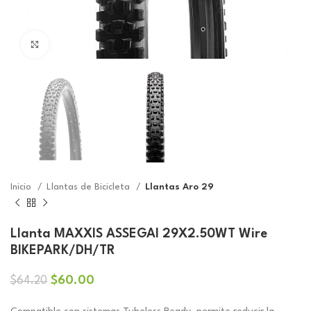
Click to enlarge
Inicio
Llantas de Bicicleta
Llantas Aro 29
Llanta MAXXIS ASSEGAI 29X2.50WT Wire
BIKEPARK/DH/TR
El
El
$
60.00
$
64.20
precio
precio