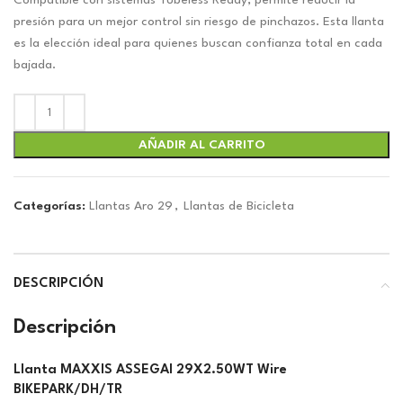
original
actual
Compatible con sistemas Tubeless Ready, permite reducir la
era:
es:
presión para un mejor control sin riesgo de pinchazos. Esta llanta
$64.20.
$60.00.
es la elección ideal para quienes buscan confianza total en cada
bajada.
AÑADIR AL CARRITO
Categorías:
Llantas Aro 29
,
Llantas de Bicicleta
DESCRIPCIÓN
Descripción
Llanta MAXXIS ASSEGAI 29X2.50WT Wire
BIKEPARK/DH/TR