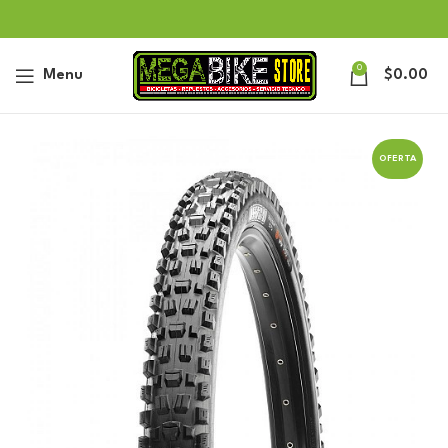
0
Menu
$
0.00
OFERTA