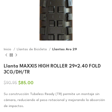
Inicio
Llantas de Bicicleta
Llantas Aro 29
Llanta MAXXIS HIGH ROLLER 29×2.40 FOLD
3CG/DH/TR
El
El
$
85.00
$
90.95
precio
precio
original
actual
Su construcción Tubeless Ready (TR) permite un montaje sin
era:
es:
cámara, reduciendo el peso rotacional y mejorando la absorción
$90.95.
$85.00.
de impactos.