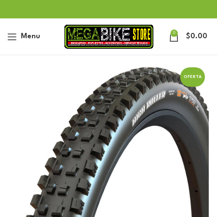
0
Menu
$
0.00
OFERTA