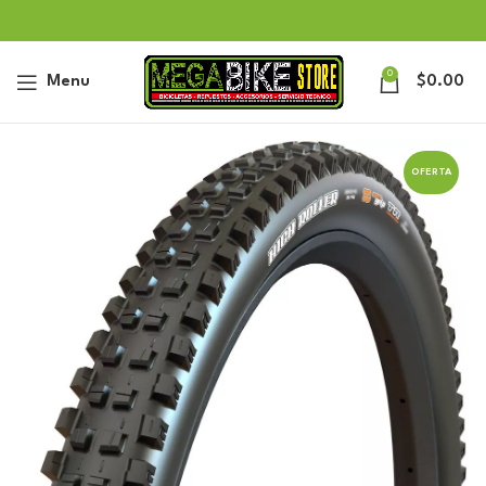
0
Menu
$
0.00
OFERTA