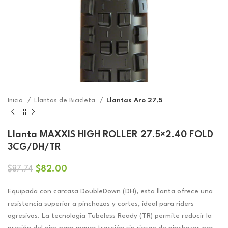
Inicio
Llantas de Bicicleta
Llantas Aro 27,5
Llanta MAXXIS HIGH ROLLER 27.5×2.40 FOLD
3CG/DH/TR
El
El
$
82.00
$
87.74
precio
precio
original
actual
Equipada con carcasa DoubleDown (DH), esta llanta ofrece una
era:
es:
resistencia superior a pinchazos y cortes, ideal para riders
$87.74.
$82.00.
agresivos. La tecnología Tubeless Ready (TR) permite reducir la
presión del aire para mayor tracción sin riesgo de pinchazos por