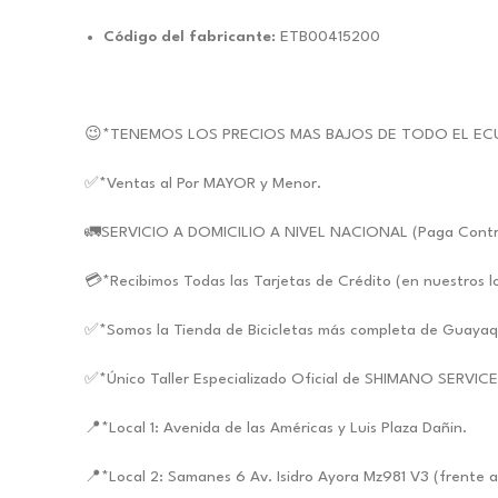
Código del fabricante:
ETB00415200
😉*TENEMOS LOS PRECIOS MAS BAJOS DE TODO EL EC
✅*Ventas al Por MAYOR y Menor.
🚛SERVICIO A DOMICILIO A NIVEL NACIONAL (Paga Contra E
💳*Recibimos Todas las Tarjetas de Crédito (en nuestros l
✅*Somos la Tienda de Bicicletas más completa de Guayaq
✅*Único Taller Especializado Oficial de SHIMANO SERVIC
📍*Local 1: Avenida de las Américas y Luis Plaza Dañin.
📍*Local 2: Samanes 6 Av. Isidro Ayora Mz981 V3 (frente a