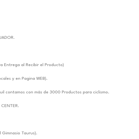
UADOR.
ntrega al Recibir el Producto)
ocales y en Pagina WEB).
uil contamos con más de 3000 Productos para ciclismo.
E CENTER.
l Gimnasio Taurus).