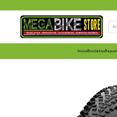
Inicio
Bicicletas
Repue