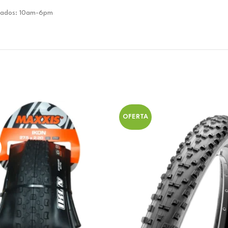
ábados: 10am-6pm
OFERTA