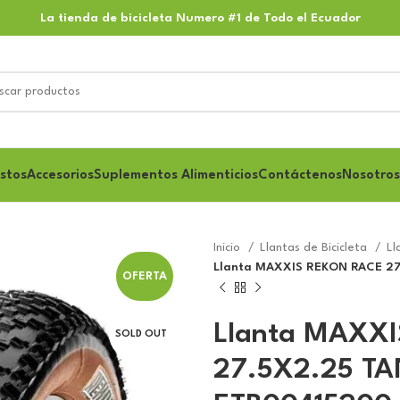
La tienda de bicicleta Numero #1 de Todo el Ecuador
stos
Accesorios
Suplementos Alimenticios
Contáctenos
Nosotros
Inicio
Llantas de Bicicleta
Ll
Llanta MAXXIS REKON RACE 27
OFERTA
Llanta MAXX
SOLD OUT
27.5X2.25 T