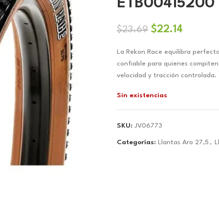
ETB00415200
El
El
$
22.14
$
23.69
precio
precio
La Rekon Race equilibra perfecta
original
actual
confiable para quienes compiten
era:
es:
velocidad y tracción controlada.
$23.69.
$22.14.
Sin existencias
SKU:
JV06773
Categorías:
Llantas Aro 27,5
,
L