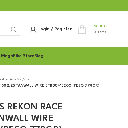
$
0.00
Login / Register
0
items
 MegaBike Store
Blog
antas Aro 27,5
.5X2.25 TANWALL WIRE ETB00415200 (PESO 778GR)
IS REKON RACE
ANWALL WIRE