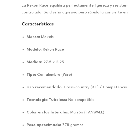
La Rekon Race equilibra perfectamente ligereza y resisten
controlada. Su diseño agresivo pero rápido la convierte en
Características
Marca:
Maxxis
Modelo:
Rekon Race
Medida:
27.5 x 2.25
Tipo:
Con alambre (Wire)
Uso recomendado:
Cross-country (XC) / Competencia 
Tecnología Tubeless:
No compatible
Color en los laterales:
Marrón (TANWALL)
Peso aproximado:
778 gramos