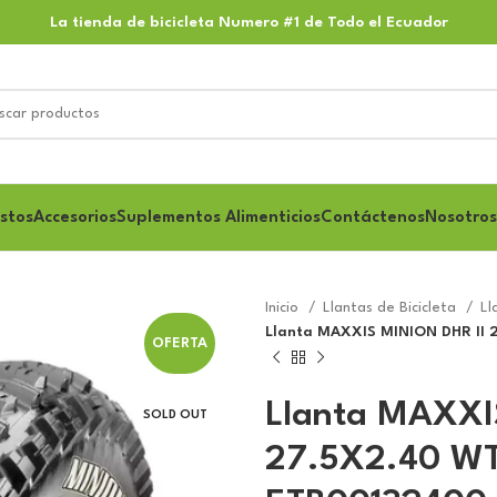
La tienda de bicicleta Numero #1 de Todo el Ecuador
stos
Accesorios
Suplementos Alimenticios
Contáctenos
Nosotros
Inicio
Llantas de Bicicleta
Ll
Llanta MAXXIS MINION DHR II
OFERTA
Llanta MAXXI
SOLD OUT
27.5X2.40 W