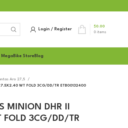
$
0.00
Login / Register
0
items
 MegaBike Store
Blog
antas Aro 27,5
 27.5X2.40 WT FOLD 3CG/DD/TR ETB00132400
S MINION DHR II
T FOLD 3CG/DD/TR