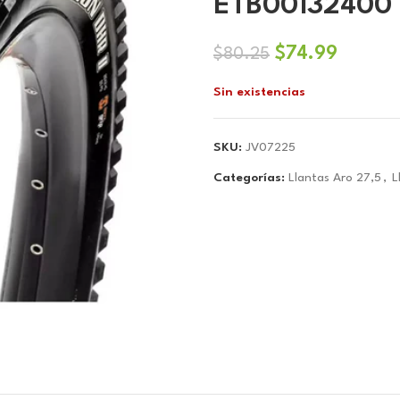
ETB00132400
El
El
$
74.99
$
80.25
precio
precio
Sin existencias
original
actual
era:
es:
$80.25.
$74.99
SKU:
JV07225
Categorías:
Llantas Aro 27,5
,
L