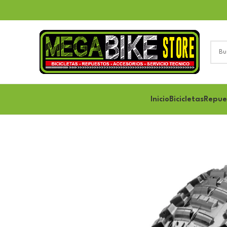
Inicio
Bicicletas
Repue