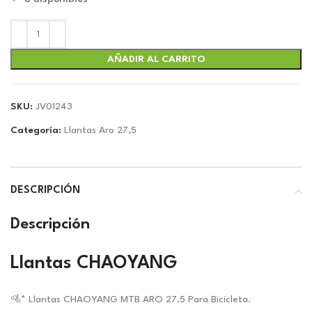
original
actual
era:
es:
$10.89.
$10.18.
AÑADIR AL CARRITO
SKU:
JV01243
Categoría:
Llantas Aro 27,5
DESCRIPCIÓN
Descripción
Llantas CHAOYANG
🚵* Llantas CHAOYANG MTB ARO 27.5 Para Bicicleta.