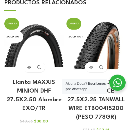
PRODUCTOS RELACIONADOS
OFERTA
OFERTA
SOLD OUT
SOLD OUT
Llanta MAXXIS
Llanta MAXXIS
Alguna Duda?
Escribenos
por Whatsapp
MINION DHF
REKON RACE
27.5X2.50 Alambre
27.5X2.25 TANWALL
EXO/TR
WIRE ETB00415200
(PESO 778GR)
El
El
$
38.00
$
40.66
precio
precio
El
El