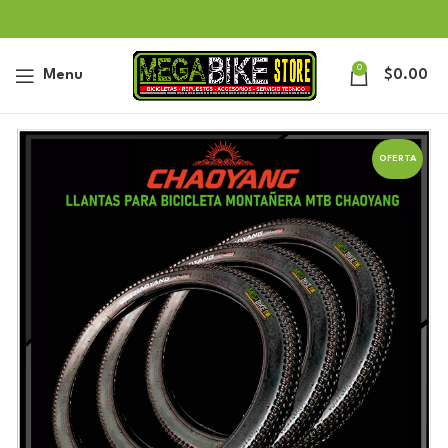
0
Menu
$
0.00
OFERTA