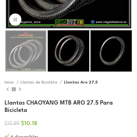
Click to enlarge
Inicio
Llantas de Bicicleta
Llantas Aro 27,5
Llantas CHAOYANG MTB ARO 27.5 Para
Bicicleta
El
El
$
10.18
$
10.89
precio
precio
6 disponibles