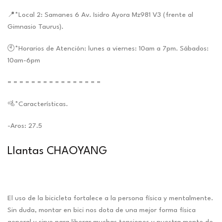
📍*Local 2: Samanes 6 Av. Isidro Ayora Mz981 V3 (frente al
Gimnasio Taurus).
🕙*Horarios de Atención: lunes a viernes: 10am a 7pm. Sábados:
10am-6pm
= = = = = = = = = = = = = = = =
🚵*Características.
-Aros: 27.5
Llantas CHAOYANG
El uso de la bicicleta fortalece a la persona física y mentalmente.
Sin duda, montar en bici nos dota de una mejor forma física