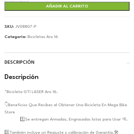
era:
es:
$84.00.
$74.77.
AÑADIR AL CARRITO
SKU:
JV08807-P
Categoría:
Bicicletas Aro 16
DESCRIPCIÓN
Descripción
*Bicicleta GTI LASER Aro 16.
👇Beneficios Que Recibes al Obtener Una Bicicleta En Mega Bike
Store
1️⃣Se entregan Armadas, Engrasadas listas para Usar 🚵.
2️⃣También incluye un Reajuste y calibración de Garantía.🛠️