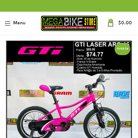
0
Menu
$
0.00
OFERTA