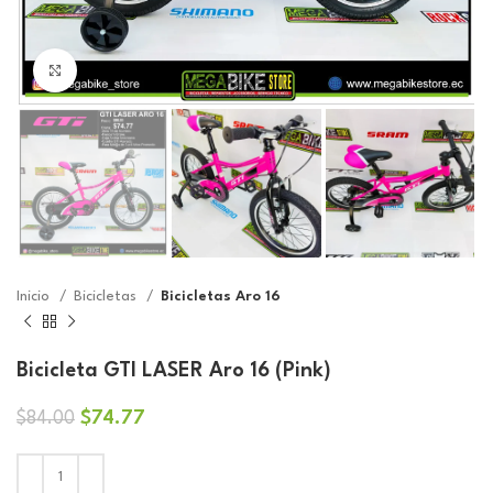
Click to enlarge
Inicio
Bicicletas
Bicicletas Aro 16
Bicicleta GTI LASER Aro 16 (Pink)
El
El
$
74.77
$
84.00
precio
precio
original
actual