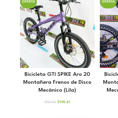
era:
es:
OFERTA
OFERTA
$179.00.
$167.29.
Bicicleta GTI SPIKE Aro 20
Bicic
Montañera Frenos de Disco
Monta
Mecánico (Lila)
Mecá
El
El
$
105.61
$
113.00
precio
precio
original
actual
era:
es: