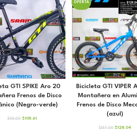
era:
es:
OFERTA
$179.00.
$167.29.
leta GTI SPIKE Aro 20
Bicicleta GTI VIPER 
ñera Frenos de Disco
Montañera en Alumi
nico (Negro-verde)
Frenos de Disco Mec
(azul)
El
El
$
105.61
$
113.00
precio
precio
El
El
$
128.04
$
137.00
original
actual
precio
pre
era:
es: