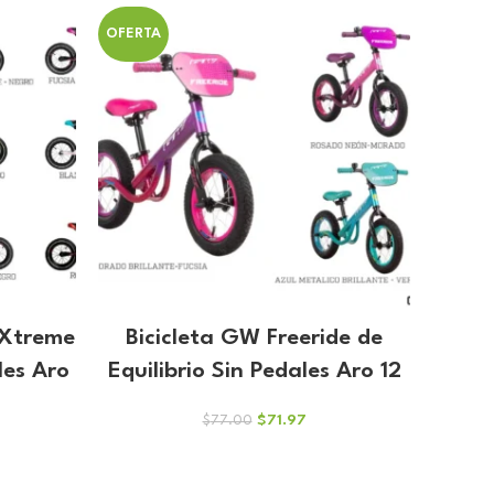
ual
original
actual
era:
es:
OFERTA
8.04.
$137.00.
$128.04.
 Xtreme
Bicicleta GW Freeride de
les Aro
Equilibrio Sin Pedales Aro 12
El
El
$
71.97
$
77.00
precio
precio
original
actual
cio
era:
es: