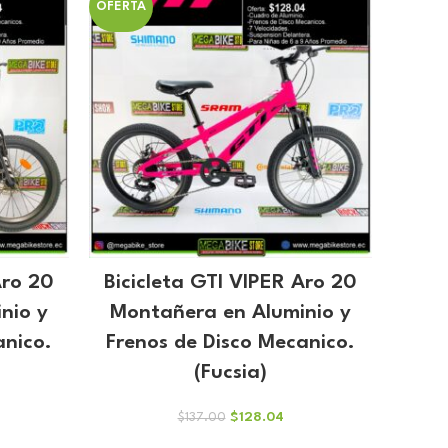
OFERTA
Aro 20
Bicicleta GTI VIPER Aro 20
nio y
Montañera en Aluminio y
anico.
Frenos de Disco Mecanico.
(Fucsia)
El
El
$
128.04
$
137.00
cio
precio
precio