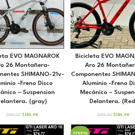
cleta EVO MAGNAROK
Bicicleta EVO MAG
ro 26 Montañera-
Aro 26 Montañer
nentes SHIMANO-21v-
Componentes SHIMAN
minio -Freno Disco
Aluminio -Freno D
ánico – Suspension
Mecánico – Suspen
elantera. (gray)
Delantera. (Red
El
El
El
El
$
185.98
$
185.98
$
199.00
$
199.00
precio
precio
precio
pre
original
actual
original
act
era:
es:
era:
es:
OFERTA