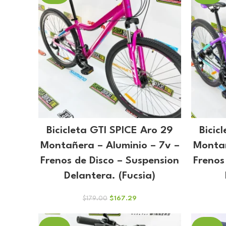
Bicicleta GTI SPICE Aro 29
Bicic
Montañera – Aluminio – 7v –
Montañ
Frenos de Disco – Suspension
Frenos
Delantera. (Fucsia)
El
El
$
167.29
$
179.00
precio
precio
original
actual