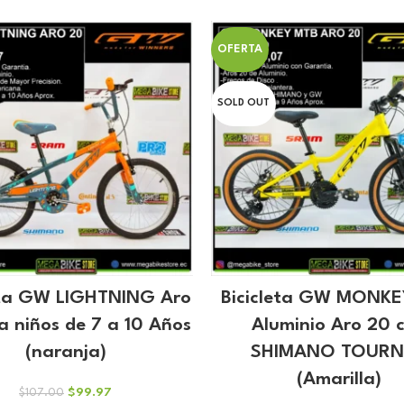
original
act
$77.00.
$71.97.
era:
es:
$70.00.
$65
OFERTA
SOLD OUT
eta GW LIGHTNING Aro
Bicicleta GW MONK
a niños de 7 a 10 Años
Aluminio Aro 20 
(naranja)
SHIMANO TOURN
(Amarilla)
El
El
$
99.97
$
107.00