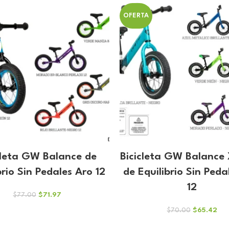
original
act
$113.00.
$105.61.
era:
es:
OFERTA
$137.00.
$12
cleta GW Balance de
Bicicleta GW Balance
brio Sin Pedales Aro 12
de Equilibrio Sin Peda
12
El
El
$
71.97
$
77.00
precio
precio
El
El
$
65.42
$
70.00
original
actual
precio
pre
era:
es: