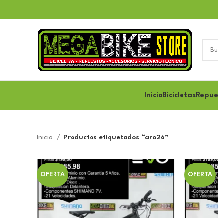
Inicio
Bicicletas
Repue
Inicio
Productos etiquetados “aro26”
OFERTA
OFERTA