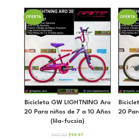
precio
precio
original
actual
era:
es:
OFERTA
OFERTA
$137.00.
$128.04.
Bicicleta GW LIGHTNING Aro
Bicicl
20 Para niños de 7 a 10 Años
20 Par
(lila-fucsia)
El
El
$
99.97
$
107.00