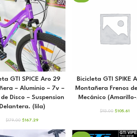
leta GTI SPICE Aro 29
Bicicleta GTI SPIKE 
era – Aluminio – 7v –
Montañera Frenos de
 de Disco – Suspension
Mecánico (Amarillo-
Delantera. (lila)
El
El
$
105.61
$
113.00
precio
pre
El
El
$
167.29
$
179.00
original
act
precio
precio
era:
es:
original
actual
$113.00.
$105