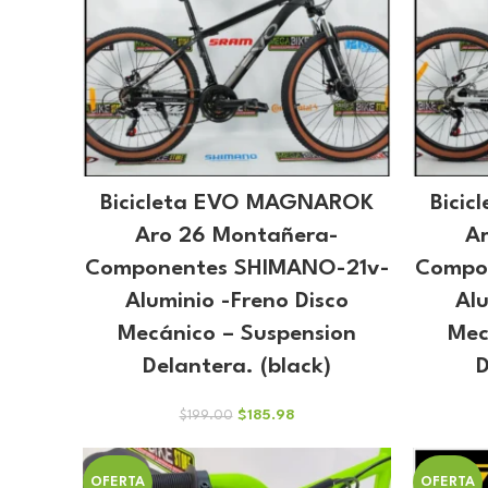
Bicicleta EVO MAGNAROK
Bici
Aro 26 Montañera-
A
Componentes SHIMANO-21v-
Compo
Aluminio -Freno Disco
Alu
Mecánico – Suspension
Mec
Delantera. (black)
D
El
El
$
185.98
$
199.00
precio
precio
original
actual
era:
es:
OFERTA
OFERTA