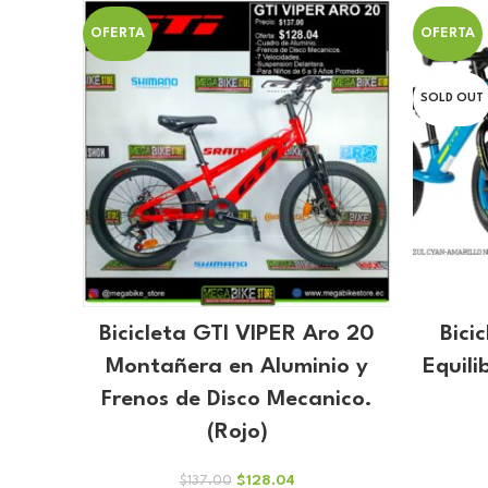
$113.00.
$105.61.
OFERTA
OFERTA
SOLD OUT
Bicicleta GTI VIPER Aro 20
Bici
Montañera en Aluminio y
Equili
Frenos de Disco Mecanico.
(Rojo)
El
El
$
128.04
$
137.00