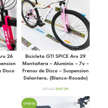
Aro 26
Bicicleta GTI SPICE Aro 29
pension
Montañera – Aluminio – 7v –
e Disco
Frenos de Disco – Suspension
Delantera. (Blanco-Rosado)
El
El
$
167.29
$
179.00
cio
precio
precio
ual
original
actual
era:
es:
OFERTA
2.99.
$179.00.
$167.29.