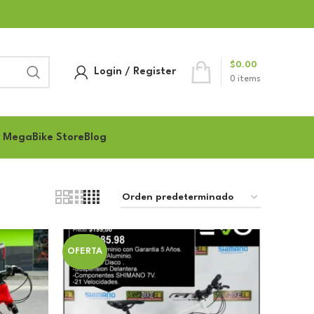
$
0.00
Login / Register
0
items
 MegaBike Store
Blog
OFERTA