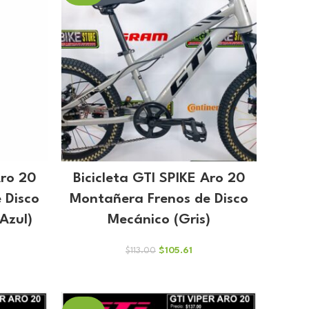
Aro 20
Bicicleta GTI SPIKE Aro 20
 Disco
Montañera Frenos de Disco
Azul)
Mecánico (Gris)
El
El
$
105.61
$
113.00
cio
precio
precio
ual
original
actual
era:
es:
.61.
$113.00.
$105.61.