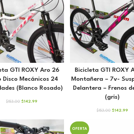
leta GTI ROXY Aro 26
Bicicleta GTI ROXY 
o Disco Mecánicos 24
Montañera – 7v- Sus
dades (Blanco Rosado)
Delantera – Frenos d
(gris)
El
El
$
142.99
$
153.00
precio
precio
El
El
$
142.99
$
153.00
original
actual
precio
pre
era:
es:
original
act
$153.00.
$142.99.
era:
es:
OFERTA
$153.00.
$14