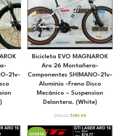
NAROK
Bicicleta EVO MAGNAROK
a-
Aro 26 Montañera-
O-21v-
Componentes SHIMANO-21v-
isco
Aluminio -Freno Disco
sion
Mecánico – Suspension
)
Delantera. (White)
El
El
$
185.98
$
199.00
cio
precio
precio
ual
original
actual
era:
es:
OFERTA