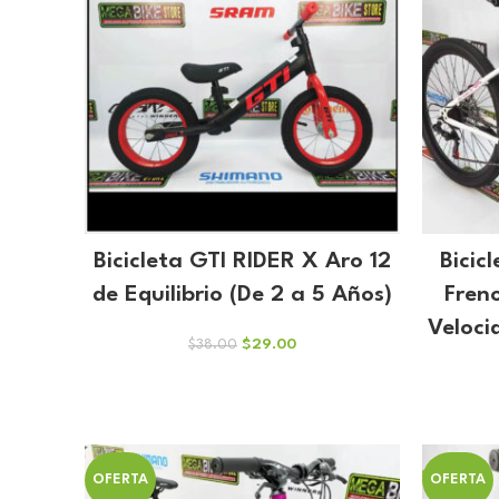
Bicicleta GTI RIDER X Aro 12
Bicic
de Equilibrio (De 2 a 5 Años)
Fren
Veloci
El
El
$
29.00
$
38.00
precio
precio
original
actual
era:
es:
$38.00.
$29.00.
OFERTA
OFERTA