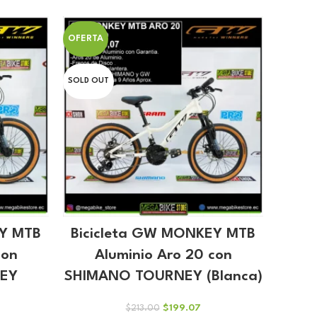
ual
$77.00.
$71.97.
.42.
OFERTA
SOLD OUT
EY MTB
Bicicleta GW MONKEY MTB
con
Aluminio Aro 20 con
EY
SHIMANO TOURNEY (Blanca)
El
El
$
199.07
$
213.00