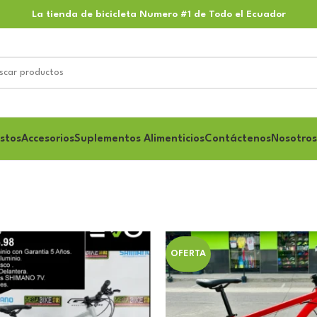
La tienda de bicicleta Numero #1 de Todo el Ecuador
stos
Accesorios
Suplementos Alimenticios
Contáctenos
Nosotros
OFERTA