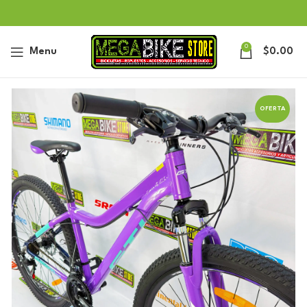
0
Menu
$
0.00
OFERTA