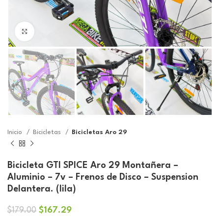
Click to enlarge
Inicio
Bicicletas
Bicicletas Aro 29
Bicicleta GTI SPICE Aro 29 Montañera –
Aluminio – 7v – Frenos de Disco – Suspension
Delantera. (lila)
El
El
$
167.29
$
179.00