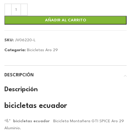
precio
precio
original
actual
era:
es:
$179.00.
$167.29.
AÑADIR AL CARRITO
SKU:
JV06220-L
Categoría:
Bicicletas Aro 29
DESCRIPCIÓN
Descripción
bicicletas ecuador
🚵*
bicicletas ecuador
Bicicleta Montañera GTI SPICE Aro 29
Aluminio.