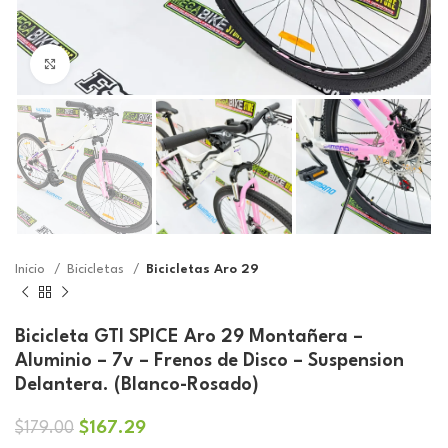
Click to enlarge
Inicio
Bicicletas
Bicicletas Aro 29
Bicicleta GTI SPICE Aro 29 Montañera –
Aluminio – 7v – Frenos de Disco – Suspension
Delantera. (Blanco-Rosado)
El
El
$
167.29
$
179.00