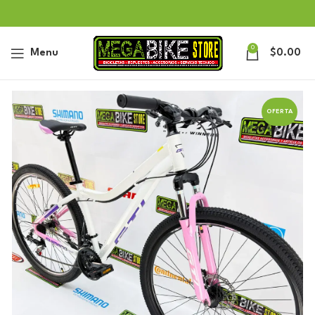
0
Menu
$
0.00
OFERTA