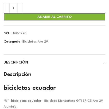
precio
precio
original
actual
era:
es:
$179.00.
$167.29.
AÑADIR AL CARRITO
SKU:
JV06220
Categoría:
Bicicletas Aro 29
DESCRIPCIÓN
Descripción
bicicletas ecuador
🚵*
bicicletas ecuador
Bicicleta Montañera GTI SPICE Aro 29
Aluminio.