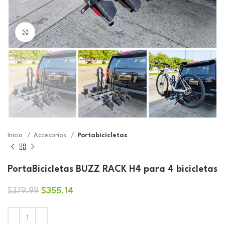
Click to enlarge
Inicio
Accesorios
Portabicicletas
PortaBicicletas BUZZ RACK H4 para 4 bicicletas
El
El
$
355.14
$
379.99
precio
precio
original
actual