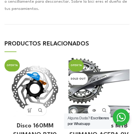
o sencillamente para desconectar. Sobre la bici eres el dueño de
tus pensamientos.
PRODUCTOS RELACIONADOS
OFERTA
OFERTA
SOLD OUT
Alguna Duda?
Escribenos
por Whatsapp
Disco 160MM
Catalina Bielas MTB