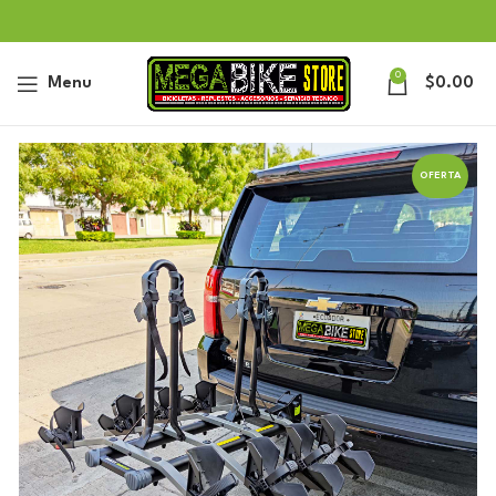
0
Menu
$
0.00
OFERTA