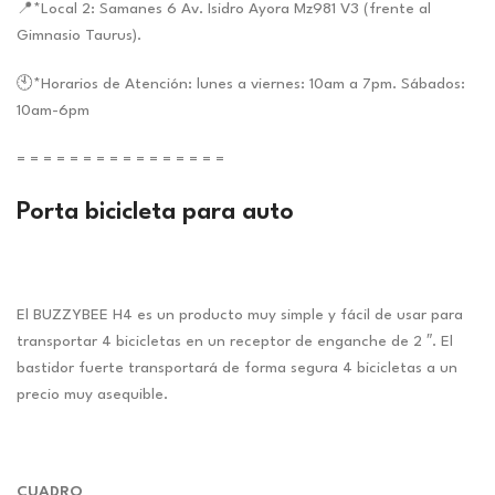
📍*Local 2: Samanes 6 Av. Isidro Ayora Mz981 V3 (frente al
Gimnasio Taurus).
🕙*Horarios de Atención: lunes a viernes: 10am a 7pm. Sábados:
10am-6pm
= = = = = = = = = = = = = = = =
Porta bicicleta para auto
El BUZZYBEE H4 es un producto muy simple y fácil de usar para
transportar 4 bicicletas en un receptor de enganche de 2 ″. El
bastidor fuerte transportará de forma segura 4 bicicletas a un
precio muy asequible.
CUADRO