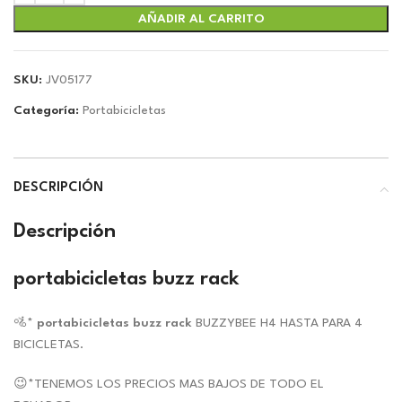
era:
es:
$379.99.
$355.14.
AÑADIR AL CARRITO
SKU:
JV05177
Categoría:
Portabicicletas
DESCRIPCIÓN
Descripción
portabicicletas buzz rack
🚵*
portabicicletas buzz rack
BUZZYBEE H4 HASTA PARA 4
BICICLETAS.
😉*TENEMOS LOS PRECIOS MAS BAJOS DE TODO EL