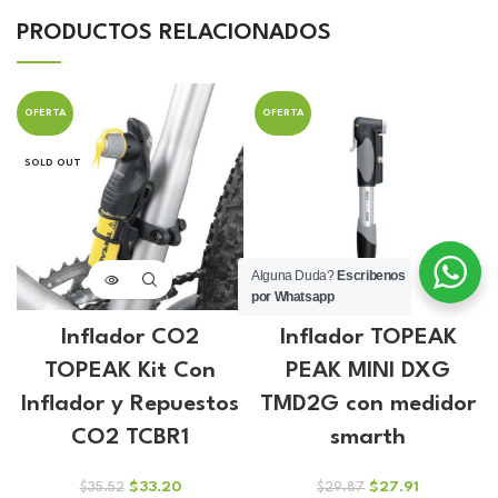
PRODUCTOS RELACIONADOS
OFERTA
OFERTA
SOLD OUT
Alguna Duda?
Escribenos
por Whatsapp
Inflador CO2
Inflador TOPEAK
TOPEAK Kit Con
PEAK MINI DXG
Inflador y Repuestos
TMD2G con medidor
CO2 TCBR1
smarth
El
El
El
El
$
33.20
$
27.91
$
35.52
$
29.87