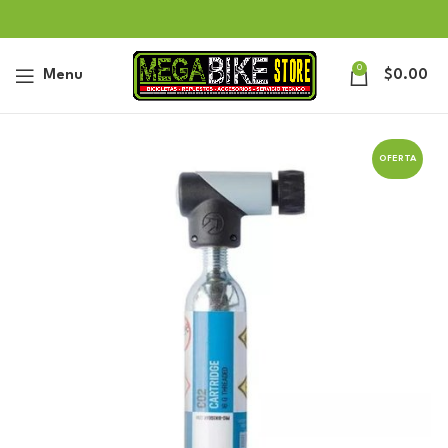
0
Menu
$
0.00
OFERTA