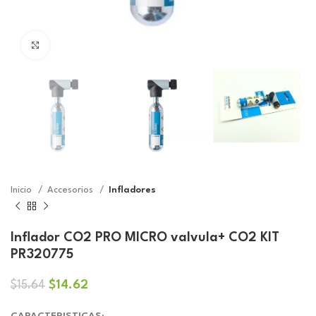
Click to enlarge
Inicio
Accesorios
Infladores
Inflador CO2 PRO MICRO valvula+ CO2 KIT
PR320775
El
El
$
14.62
$
15.64
precio
precio