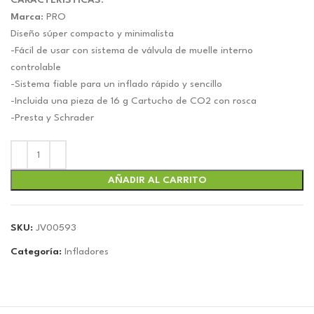
original
actual
CARACTERISTICAS
:
era:
es:
Marca
: PRO
$15.64.
$14.62.
Diseño súper compacto y minimalista
-Fácil de usar con sistema de válvula de muelle interno
controlable
-Sistema fiable para un inflado rápido y sencillo
-Incluida una pieza de 16 g Cartucho de CO2 con rosca
-Presta y Schrader
AÑADIR AL CARRITO
SKU:
JV00593
Categoría:
Infladores