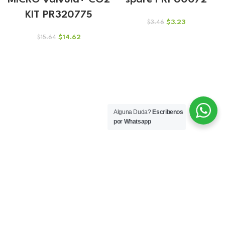
MICRO valvula+ CO2
spare PRPU0072
KIT PR320775
El
El
$
3.23
$
3.46
precio
precio
El
El
$
14.62
$
15.64
original
actual
precio
precio
era:
es:
original
actual
$3.46.
$3.23.
era:
es:
$15.64.
$14.62.
Alguna Duda?
Escribenos
por Whatsapp