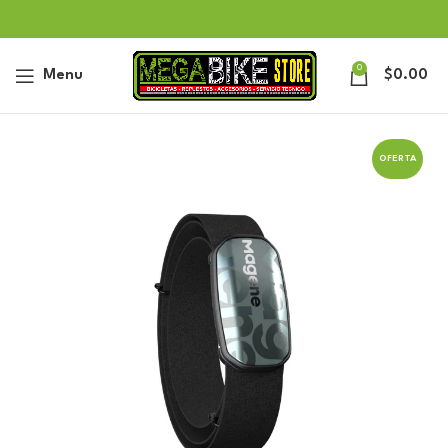
0
Menu
$
0.00
OFERTA