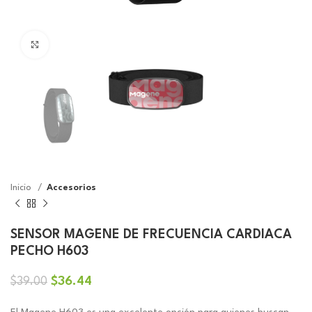
Click to enlarge
Inicio
Accesorios
SENSOR MAGENE DE FRECUENCIA CARDIACA
PECHO H603
El
El
$
36.44
$
39.00
precio
precio