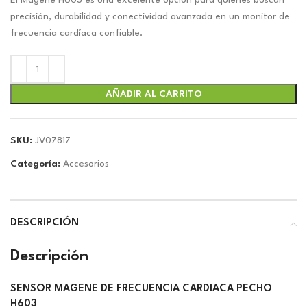
original
actual
El Magene H603 es una excelente opción para quienes buscan
era:
es:
precisión, durabilidad y conectividad avanzada en un monitor de
$39.00.
$36.44.
frecuencia cardíaca confiable.
AÑADIR AL CARRITO
SKU:
JV07817
Categoría:
Accesorios
DESCRIPCIÓN
Descripción
SENSOR MAGENE DE FRECUENCIA CARDIACA PECHO
H603