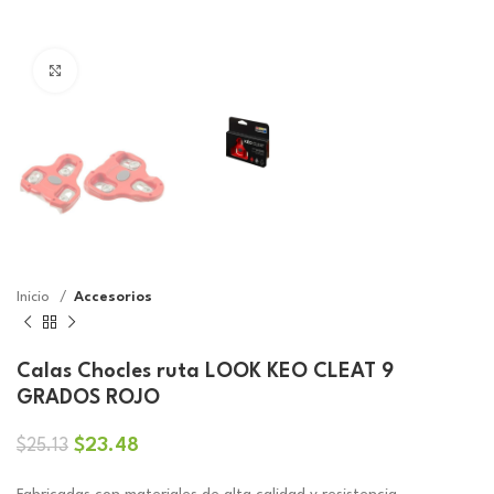
Click to enlarge
Inicio
Accesorios
Calas Chocles ruta LOOK KEO CLEAT 9
GRADOS ROJO
El
El
$
23.48
$
25.13
precio
precio