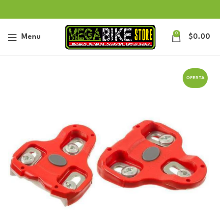
0
Menu
$
0.00
OFERTA