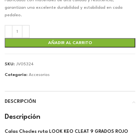
original
actual
Fabricadas con materiales de alta calidad y resistencia,
era:
es:
garantizan una excelente durabilidad y estabilidad en cada
$25.13.
$23.48.
pedaleo.
AÑADIR AL CARRITO
SKU:
JV05324
Categoría:
Accesorios
DESCRIPCIÓN
Descripción
Calas Chocles ruta LOOK KEO CLEAT 9 GRADOS ROJO