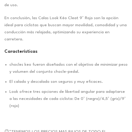
de uso.
En conclusión, las Calas Look Kéo Cleat 9° Rojo son la opción
ideal para ciclistas que buscan mayor movilidad, comodidad y una
conducción más relajada, optimizando su experiencia en
carretera.
Características
chocles keo fueron diseñados con el objetivo de minimizar peso
y volumen del conjunto chocle-pedal.
El calado y descalado son seguros y muy eficaces.
Look ofrece tres opciones de libertad angular para adaptarse
a las necesidades de cada ciclista: De 0° (negro)/4,5° (gris)/9°
(rojo)
😉*TENEMOS LOS PRECIOS MAS BAJOS DE TODO EL