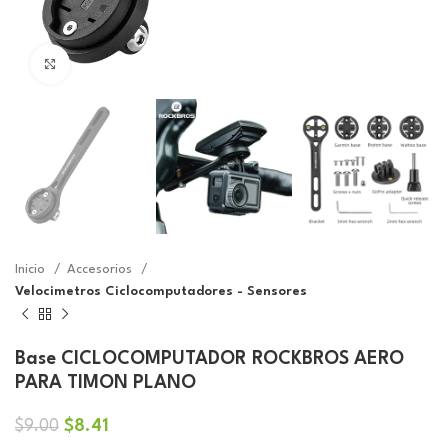
Click to enlarge
Inicio
Accesorios
Velocimetros Ciclocomputadores - Sensores
Base CICLOCOMPUTADOR ROCKBROS AERO
PARA TIMON PLANO
El
El
$
8.41
$
9.00