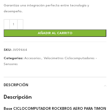
precio
precio
original
actual
Garantiza una integración perfecta entre tecnología y
era:
es:
desempeño.
$9.00.
$8.41.
AÑADIR AL CARRITO
SKU:
JV09464
Categorías:
Accesorios
,
Velocimetros Ciclocomputadores -
Sensores
DESCRIPCIÓN
Descripción
Base CICLOCOMPUTADOR ROCKBROS AERO PARA TIMON