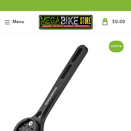
0
Menu
$
0.00
OFERTA