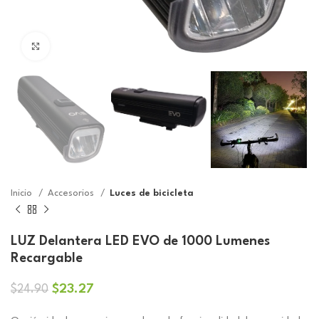
Click to enlarge
Inicio
Accesorios
Luces de bicicleta
LUZ Delantera LED EVO de 1000 Lumenes
Recargable
El
El
$
23.27
$
24.90
precio
precio