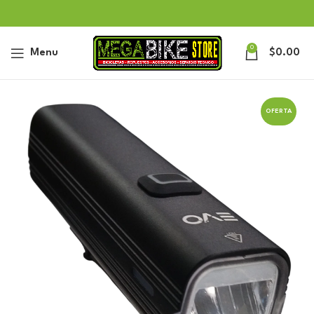
0
Menu
$
0.00
OFERTA