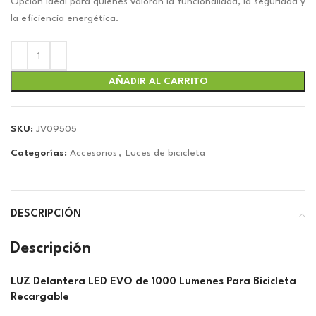
original
actual
Opción ideal para quienes valoran la funcionalidad, la seguridad y
era:
es:
la eficiencia energética.
$24.90.
$23.27.
AÑADIR AL CARRITO
SKU:
JV09505
Categorías:
Accesorios
,
Luces de bicicleta
DESCRIPCIÓN
Descripción
LUZ Delantera LED EVO de 1000 Lumenes Para Bicicleta
Recargable