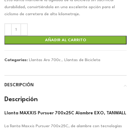
original
actual
Esta llanta mantiene la agilidad de la bicicleta sin sacrificar
era:
es:
durabilidad, convirtiéndola en una excelente opción para el
$21.40.
$20.00.
ciclismo de carretera de alto kilometraje.
AÑADIR AL CARRITO
Categorías:
Llantas Aro 700c
,
Llantas de Bicicleta
DESCRIPCIÓN
Descripción
Llanta MAXXIS Pursuer 700x25C Alambre EXO, TANWALL
La llanta Maxxis Pursuer 700x25C, de alambre con tecnologías