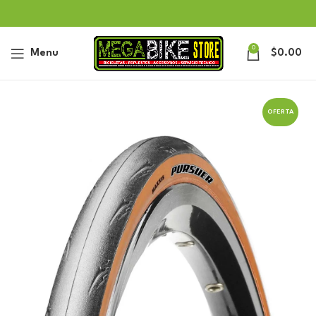
0
Menu
$
0.00
OFERTA