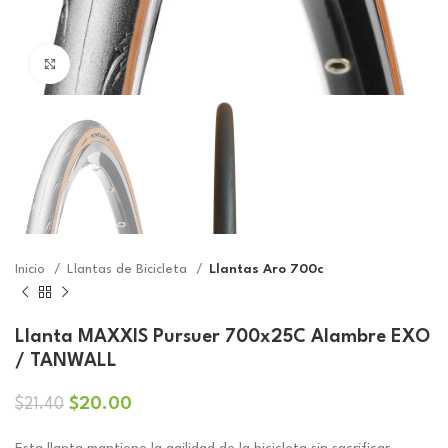
Click to enlarge
Inicio
Llantas de Bicicleta
Llantas Aro 700c
Llanta MAXXIS Pursuer 700x25C Alambre EXO
/ TANWALL
El
El
$
20.00
$
21.40
precio
precio