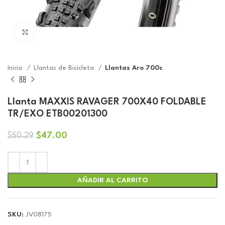
Click to enlarge
Inicio
Llantas de Bicicleta
Llantas Aro 700c
Llanta MAXXIS RAVAGER 700X40 FOLDABLE
TR/EXO ETB00201300
El
El
$
47.00
$
50.29
precio
precio
original
actual
era:
es:
$50.29.
$47.00.
AÑADIR AL CARRITO
SKU:
JV08175