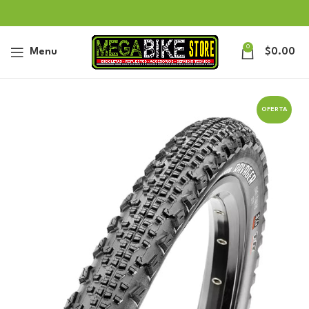
0
Menu
$
0.00
OFERTA