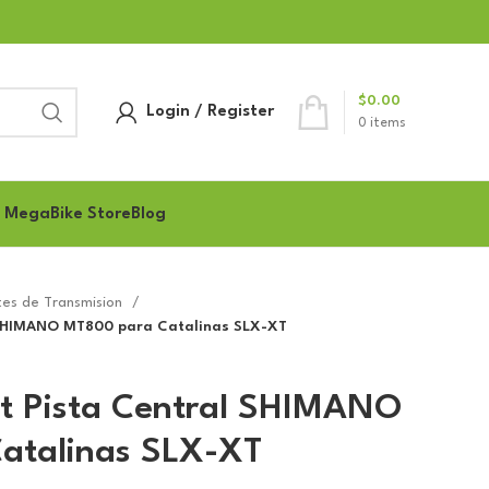
$
0.00
Login / Register
0
items
 MegaBike Store
Blog
es de Transmision
 SHIMANO MT800 para Catalinas SLX-XT
t Pista Central SHIMANO
atalinas SLX-XT