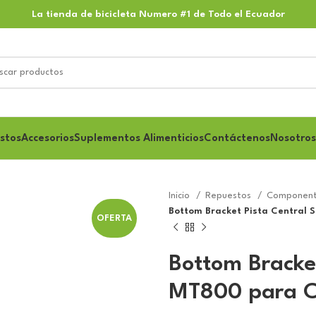
La tienda de bicicleta Numero #1 de Todo el Ecuador
stos
Accesorios
Suplementos Alimenticios
Contáctenos
Nosotros
Inicio
Repuestos
Component
Bottom Bracket Pista Central
OFERTA
Bottom Bracke
MT800 para C