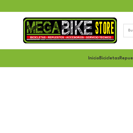
Inicio
Bicicletas
Repue