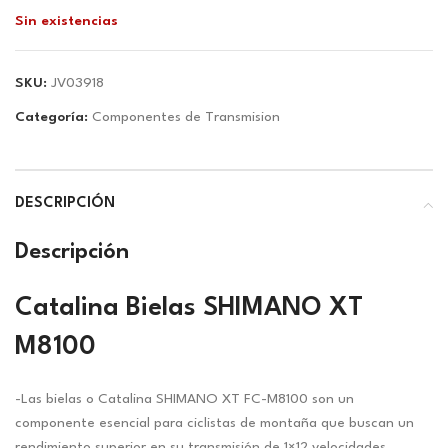
precio
precio
Sin existencias
original
actual
era:
es:
$168.31.
$157.30.
SKU:
JV03918
Categoría:
Componentes de Transmision
DESCRIPCIÓN
Descripción
Catalina Bielas SHIMANO XT
M8100
-Las bielas o Catalina SHIMANO XT FC-M8100 son un
componente esencial para ciclistas de montaña que buscan un
rendimiento superior en su transmisión de 1×12 velocidades.