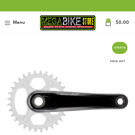
0
Menu
$
0.00
OFERTA
SOLD OUT