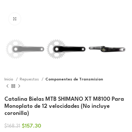
Click to enlarge
Inicio
Repuestos
Componentes de Transmision
Catalina Bielas MTB SHIMANO XT M8100 Para
Monoplato de 12 velocidades (No incluye
coronilla)
El
El
$
157.30
$
168.31