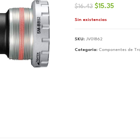
El
El
$
15.35
$
16.43
precio
precio
Sin existencias
original
actual
era:
es:
$16.43.
$15.35.
SKU:
JV01862
Categoría:
Componentes de Tra