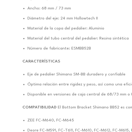
Ancho: 68 mm / 73 mm
Diámetro del eje: 24 mm Hollowtech II
Material de la copa del pedalier: Aluminio
Material del tubo central del pedalier: Resina sintética
Número de fabricante: ESMBB52B
CARACTERÍSTICAS
Eje de pedalier Shimano SM-BB duradero y confiable
Óptima relación entre rigidez y peso, así como una efici
Disponible en versiones de caja central de 68/73 mm o 
COMPATIBILIDAD
El Bottom Bracket Shimano BB52 es comp
ZEE FC-M640, FC-M645
Deore FC-M591, FC-T611, FC-M610, FC-M612, FC-M615