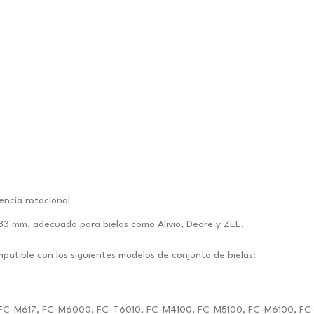
encia rotacional
83 mm, adecuado para bielas como Alivio, Deore y ZEE.
atible con los siguientes modelos de conjunto de bielas:
, FC-M617, FC-M6000, FC-T6010, FC-M4100, FC-M5100, FC-M6100, F