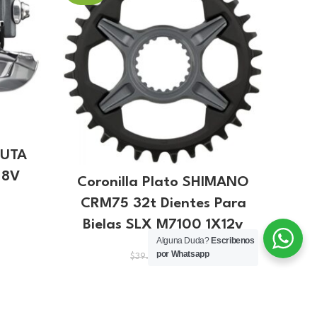
RUTA
 8V
Coronilla Plato SHIMANO
Ca
CRM75 32t Dientes Para
SH1
Bielas SLX M7100 1X12v
Bi
Alguna Duda?
Escribenos
io
por Whatsapp
El
El
al
$
37.38
$
39.99
precio
precio
original
actual
46.
era:
es:
$39.99.
$37.38.