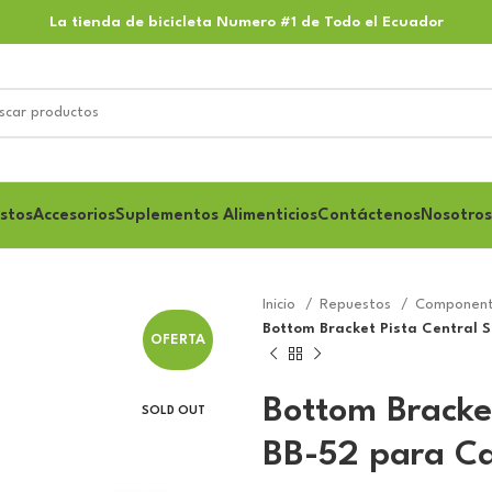
La tienda de bicicleta Numero #1 de Todo el Ecuador
stos
Accesorios
Suplementos Alimenticios
Contáctenos
Nosotros
Inicio
Repuestos
Component
Bottom Bracket Pista Central
OFERTA
Bottom Bracke
SOLD OUT
BB-52 para Ca