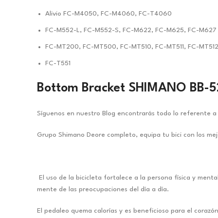
Alivio FC-M4050, FC-M4060, FC-T4060
FC-M552-L, FC-M552-S, FC-M622, FC-M625, FC-M627
FC-MT200, FC-MT500, FC-MT510, FC-MT511, FC-MT51
FC-T551
Bottom Bracket SHIMANO BB-5
Síguenos en nuestro Blog encontrarás todo lo referente a 
Grupo Shimano Deore completo, equipa tu bici con los mej
El uso de la bicicleta fortalece a la persona física y men
mente de las preocupaciones del día a día.
El pedaleo quema calorías y es beneficioso para el corazó