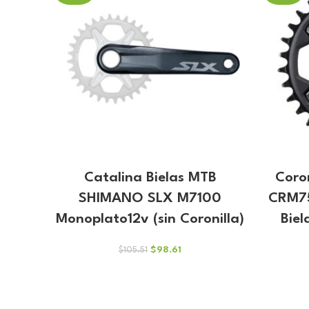
Catalina Bielas MTB
Coro
SHIMANO SLX M7100
CRM75
Monoplato12v (sin Coronilla)
Bie
El
El
$
98.61
$
105.51
precio
precio
original
actual
era:
es:
$105.51.
$98.61.