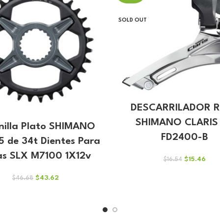
SOLD OUT
DESCARRILADOR 
SHIMANO CLARIS
nilla Plato SHIMANO
FD2400-B
 de 34t Dientes Para
las SLX M7100 1X12v
El
El
$
15.46
$
16.54
precio
prec
El
El
original
actu
$
43.62
$
46.68
precio
precio
era:
es:
original
actual
$16.54.
$15.
era:
es:
$46.68.
$43.62.