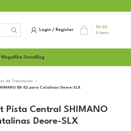
$
0.00
Login / Register
0
items
 MegaBike Store
Blog
es de Transmision
 SHIMANO BB-52 para Catalinas Deore-SLX
t Pista Central SHIMANO
talinas Deore-SLX