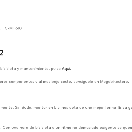
2, FC-MT610
2
bicicleta y mantenimiento, pulsa
Aqui.
ores componentes y al mas bajo costo, consiguelo en Megabikestore.
talmente. Sin duda, montar en bici nos dota de una mejor forma física g
n. Con una hora de bicicleta a un ritmo no demasiado exigente se quem