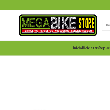
Inicio
Bicicletas
Repue