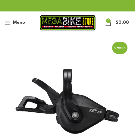
0
Menu
$
0.00
OFERTA