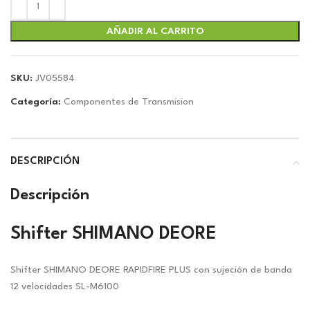
original
actual
era:
es:
$28.13.
$26.29.
AÑADIR AL CARRITO
SKU:
JV05584
Categoría:
Componentes de Transmision
DESCRIPCIÓN
Descripción
Shifter SHIMANO DEORE
Shifter SHIMANO DEORE RAPIDFIRE PLUS con sujeción de banda
12 velocidades SL-M6100