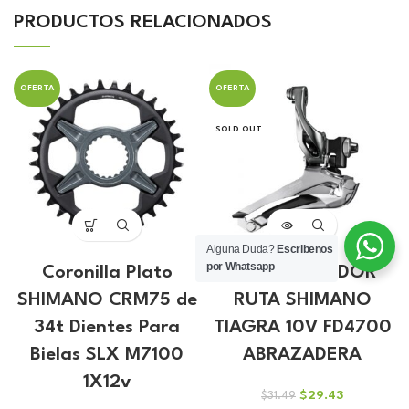
PRODUCTOS RELACIONADOS
OFERTA
OFERTA
SOLD OUT
Alguna Duda?
Escribenos
por Whatsapp
Coronilla Plato
DESCARRILADOR
SHIMANO CRM75 de
RUTA SHIMANO
34t Dientes Para
TIAGRA 10V FD4700
Bielas SLX M7100
ABRAZADERA
1X12v
El
El
$
29.43
$
31.49