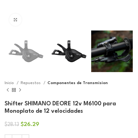
Click to enlarge
Inicio
Repuestos
Componentes de Transmision
Shifter SHIMANO DEORE 12v M6100 para
Monoplato de 12 velocidades
El
El
$
26.29
$
28.13
precio
precio