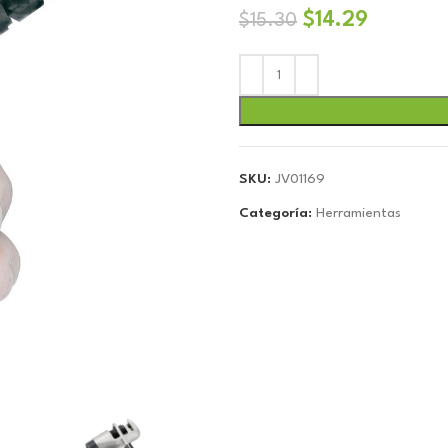
El
El
$
14.29
$
15.30
precio
precio
original
actual
era:
es:
$15.30.
$14.29.
SKU:
JV01169
Categoría:
Herramientas