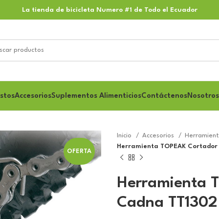
La tienda de bicicleta Numero #1 de Todo el Ecuador
stos
Accesorios
Suplementos Alimenticios
Contáctenos
Nosotros
Inicio
Accesorios
Herramien
Herramienta TOPEAK Cortador 
OFERTA
Herramienta 
Cadna TT1302