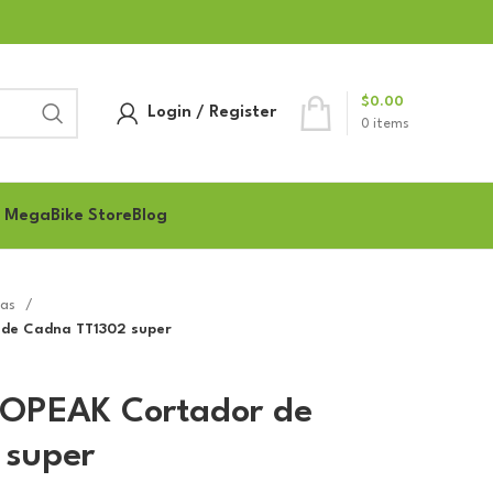
$
0.00
Login / Register
0
items
 MegaBike Store
Blog
tas
de Cadna TT1302 super
TOPEAK Cortador de
 super