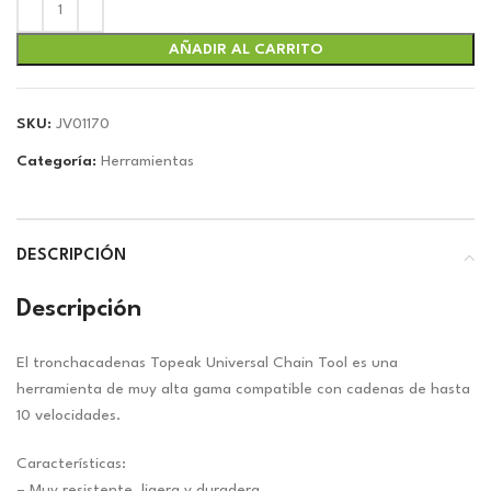
original
actual
era:
es:
$13.27.
$12.40.
AÑADIR AL CARRITO
SKU:
JV01170
Categoría:
Herramientas
DESCRIPCIÓN
Descripción
El tronchacadenas Topeak Universal Chain Tool es una
herramienta de muy alta gama compatible con cadenas de hasta
10 velocidades.
Características:
– Muy resistente, ligera y duradera