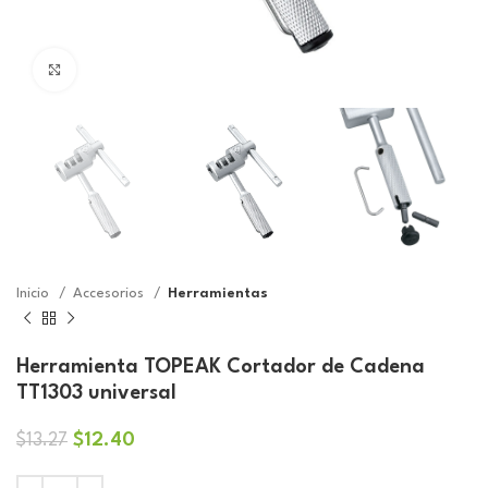
Click to enlarge
Inicio
Accesorios
Herramientas
Herramienta TOPEAK Cortador de Cadena
TT1303 universal
El
El
$
12.40
$
13.27
precio
precio