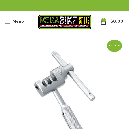
0
Menu
$
0.00
OFERTA