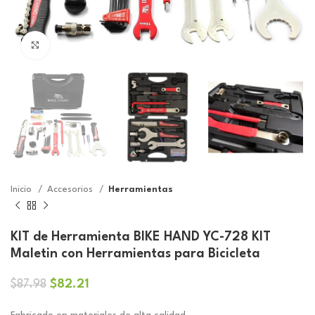
Click to enlarge
Inicio
Accesorios
Herramientas
KIT de Herramienta BIKE HAND YC-728 KIT
Maletin con Herramientas para Bicicleta
El
El
$
82.21
$
87.98
precio
precio