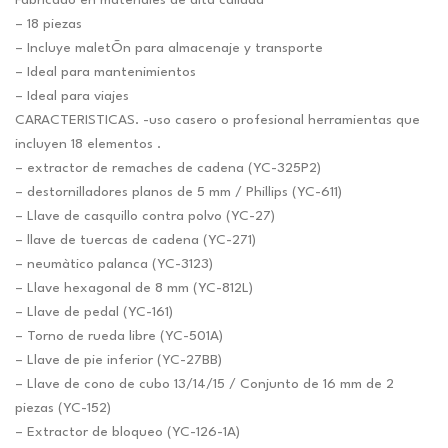
original
actual
Fabricado en materiales de alta calidad
era:
es:
– 18 piezas
$87.98.
$82.21.
– Incluye maletÕn para almacenaje y transporte
– Ideal para mantenimientos
– Ideal para viajes
CARACTERISTICAS. -uso casero o profesional herramientas que
incluyen 18 elementos .
– extractor de remaches de cadena (YC-325P2)
– destornilladores planos de 5 mm / Phillips (YC-611)
– Llave de casquillo contra polvo (YC-27)
– llave de tuercas de cadena (YC-271)
– neumàtico palanca (YC-3123)
– Llave hexagonal de 8 mm (YC-812L)
– Llave de pedal (YC-161)
– Torno de rueda libre (YC-501A)
– Llave de pie inferior (YC-27BB)
– Llave de cono de cubo 13/14/15 / Conjunto de 16 mm de 2
piezas (YC-152)
– Extractor de bloqueo (YC-126-1A)