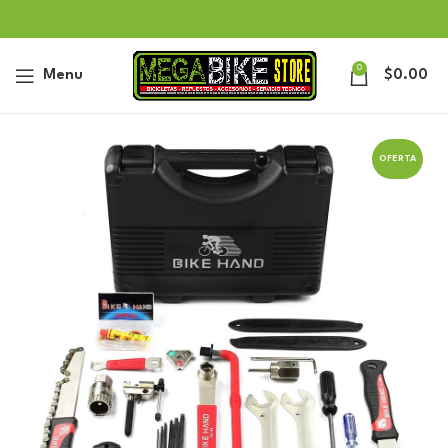
0
Menu
$
0.00
OFERTA