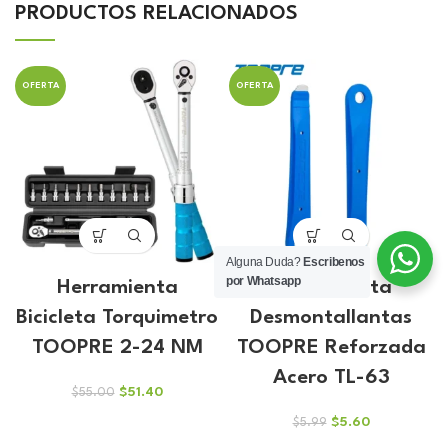
PRODUCTOS RELACIONADOS
OFERTA
OFERTA
Alguna Duda?
Escribenos
por Whatsapp
Herramienta
Herramienta
Bicicleta Torquimetro
Desmontallantas
TOOPRE 2-24 NM
TOOPRE Reforzada
Acero TL-63
El
El
$
51.40
$
55.00
precio
precio
El
El
$
5.60
$
5.99
original
actual
precio
precio