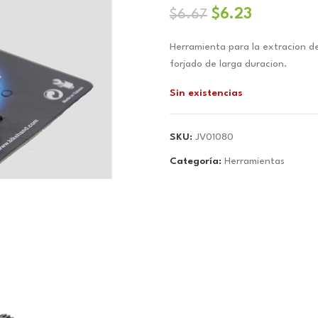
El
El
$
6.23
$
6.67
precio
precio
Herramienta para la extracion de
original
actual
forjado de larga duracion.
era:
es:
$6.67.
$6.23.
Sin existencias
SKU:
JV01080
Categoría:
Herramientas