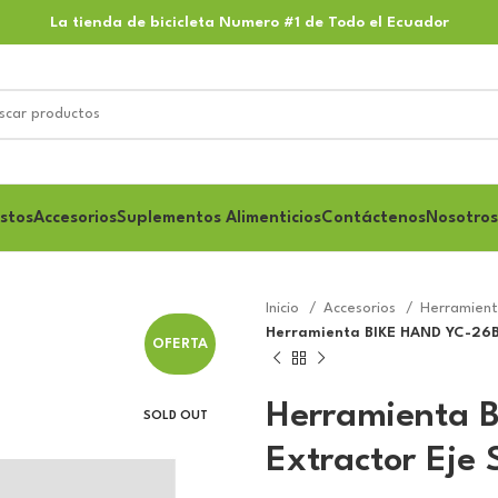
La tienda de bicicleta Numero #1 de Todo el Ecuador
stos
Accesorios
Suplementos Alimenticios
Contáctenos
Nosotros
Inicio
Accesorios
Herramien
Herramienta BIKE HAND YC-26B
OFERTA
Herramienta 
SOLD OUT
Extractor Ej