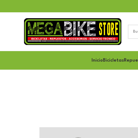
Inicio
Bicicletas
Repue