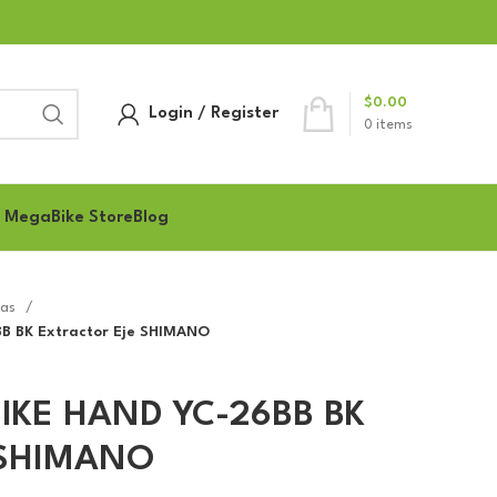
$
0.00
Login / Register
0
items
 MegaBike Store
Blog
tas
B BK Extractor Eje SHIMANO
BIKE HAND YC-26BB BK
e SHIMANO