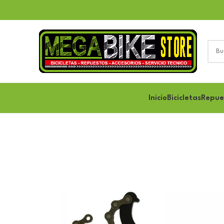
Inicio
Bicicletas
Repue