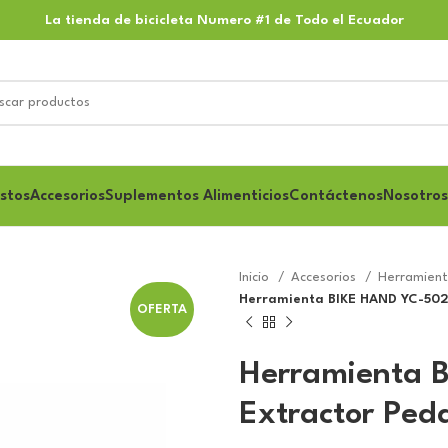
La tienda de bicicleta Numero #1 de Todo el Ecuador
stos
Accesorios
Suplementos Alimenticios
Contáctenos
Nosotros
Inicio
Accesorios
Herramien
Herramienta BIKE HAND YC-502
OFERTA
Herramienta 
Extractor Ped