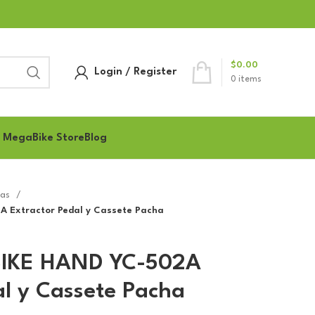
$
0.00
Login / Register
0
items
 MegaBike Store
Blog
tas
A Extractor Pedal y Cassete Pacha
BIKE HAND YC-502A
al y Cassete Pacha