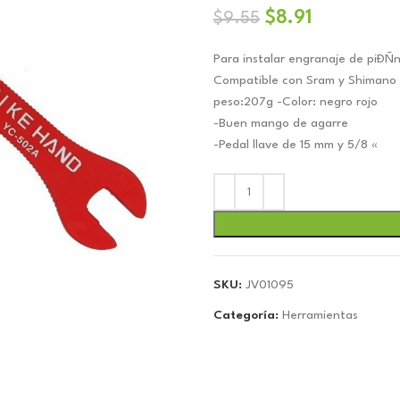
El
El
$
8.91
$
9.55
precio
precio
Para instalar engranaje de piÐÑn
original
actual
Compatible con Sram y Shimano 
era:
es:
peso:207g -Color: negro rojo
$9.55.
$8.91.
-Buen mango de agarre
-Pedal llave de 15 mm y 5/8 «
SKU:
JV01095
Categoría:
Herramientas