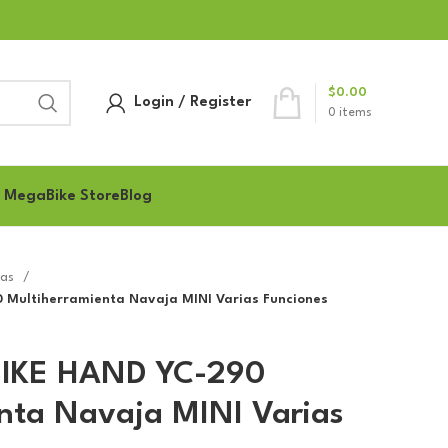
$
0.00
Login / Register
0
items
 MegaBike Store
Blog
tas
 Multiherramienta Navaja MINI Varias Funciones
BIKE HAND YC-290
nta Navaja MINI Varias