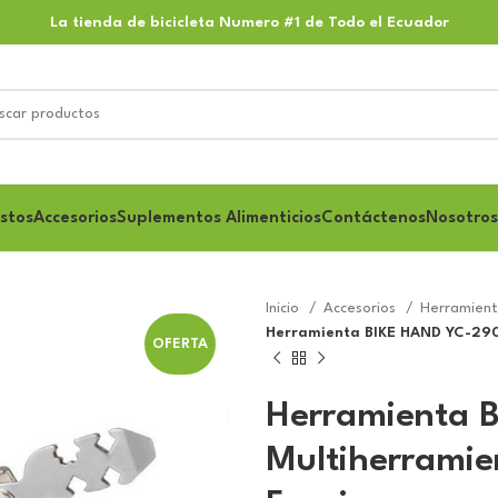
La tienda de bicicleta Numero #1 de Todo el Ecuador
stos
Accesorios
Suplementos Alimenticios
Contáctenos
Nosotros
Inicio
Accesorios
Herramien
Herramienta BIKE HAND YC-290
OFERTA
Herramienta 
Multiherramie