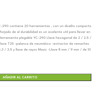
C-290 contiene 20 herramientas , con un diseÐo compacto
orjado de al durabilidad es un exelente util para llevar en
Herramienta plegable YC-290 Llave hexagonal de 2 / 2.5 /
.
llave T25 -palanca de neumàtico -extractor de remaches
3.3 / 3.5 y llave de rayos Mavic -Llave 8 mm / 9 mm / de 10
AÑADIR AL CARRITO