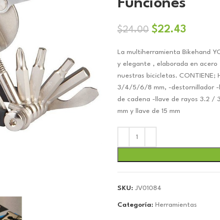
Funciones
El
El
$
22.43
$
24.00
precio
precio
La multiherramienta Bikehand Y
original
actual
y elegante , elaborada en acero f
era:
es:
nuestras bicicletas. CONTIENE; 
$24.00.
$22.43
3/4/5/6/8 mm, -destornillador -
de cadena -llave de rayos 3.2 / 
mm y llave de 15 mm
SKU:
JV01084
Categoría:
Herramientas