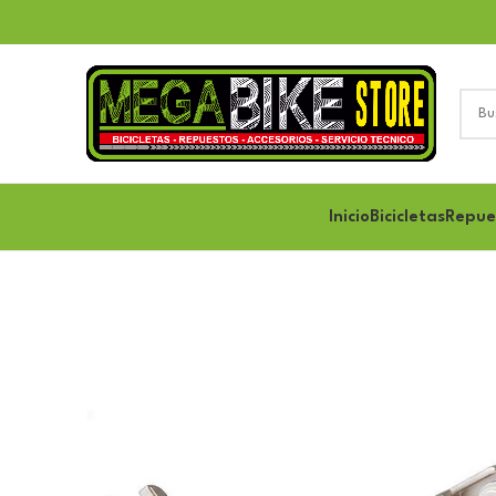
Inicio
Bicicletas
Repue