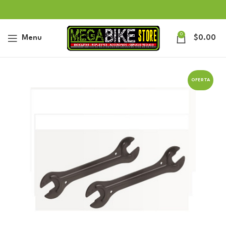
0
Menu
$
0.00
OFERTA