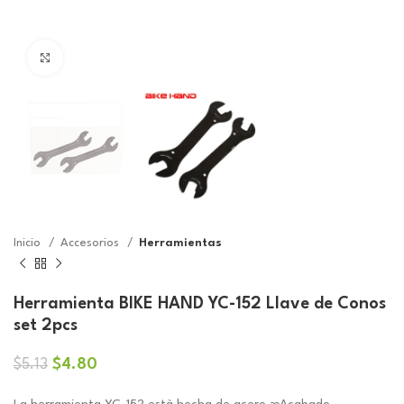
Click to enlarge
Inicio
Accesorios
Herramientas
Herramienta BIKE HAND YC-152 Llave de Conos
set 2pcs
El
El
$
4.80
$
5.13
precio
precio