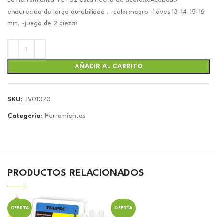
original
actual
La herramienta YC-152 està hecha de acero.æAcabado
era:
es:
endurecido de larga durabilidad . -color:negro -llaves 13-14-15-16
$5.13.
$4.80.
mm, -juego de 2 piezas
AÑADIR AL CARRITO
SKU:
JV01070
Categoría:
Herramientas
PRODUCTOS RELACIONADOS
OFERTA
OFERTA