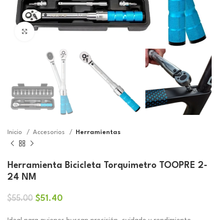
Click to enlarge
Inicio
Accesorios
Herramientas
Herramienta Bicicleta Torquimetro TOOPRE 2-
24 NM
El
El
$
51.40
$
55.00
precio
precio