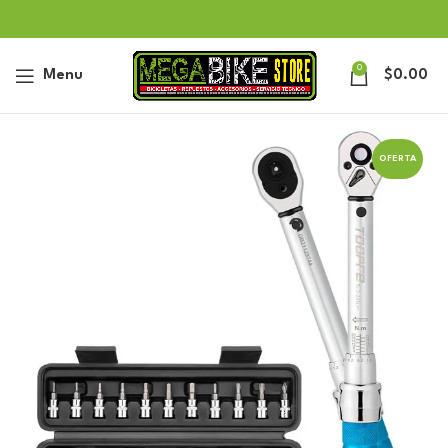
0
Menu
$
0.00
OFERTA