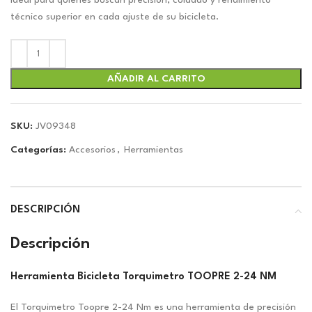
original
actual
Ideal para quienes buscan precisión, cuidado y rendimiento
era:
es:
técnico superior en cada ajuste de su bicicleta.
$55.00.
$51.40.
AÑADIR AL CARRITO
SKU:
JV09348
Categorías:
Accesorios
,
Herramientas
DESCRIPCIÓN
Descripción
Herramienta Bicicleta Torquimetro TOOPRE 2-24 NM
El Torquimetro Toopre 2-24 Nm es una herramienta de precisión